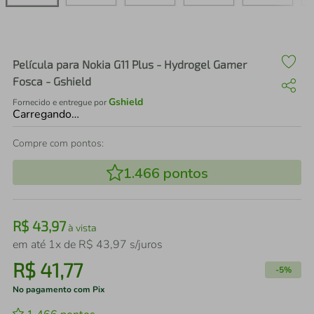
air fryer
4
º
iphone
5
º
Película para Nokia G11 Plus - Hydrogel Gamer
Fosca - Gshield
Gshield
Fornecido e entregue por
Carregando…
Compre com pontos:
1.466
pontos
R$
43
,
97
à vista
em até
1
x de
R$
43
,
97
s/juros
R$
41
,
77
-
5%
No pagamento com Pix