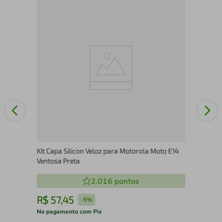
e
Pro
Plu
Kit Capa Silicon Veloz para Motorola Moto E14
Ventosa Preta
2.016
pontos
R$
57
,
45
R
-
5%
No pagamento com Pix
No 