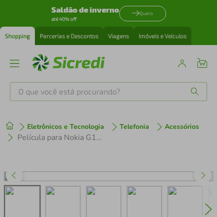
Saldão de inverno
Quero
até 40% off
Shopping
Parcerias e Descontos
Viagens
Imóveis e Veículos
O que você está procurando?
Produtos mais buscados
Eletrônicos e Tecnologia
Telefonia
Acessórios
tenis
1
º
Película para Nokia G11 Plus - Hydrogel Gamer Fosca - Gshield
cafeteira
2
º
perfume
3
º