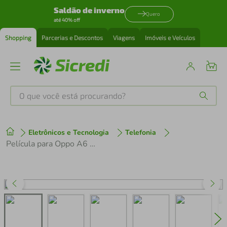
Saldão de inverno
Quero
até 40% off
Shopping
Parcerias e Descontos
Viagens
Imóveis e Veículos
O que você está procurando?
Produtos mais buscados
Eletrônicos e Tecnologia
Telefonia
tenis
1
º
Película para Oppo A6 Pro - Hydrogel Gamer Fosca - Gshield
cafeteira
2
º
perfume
3
º