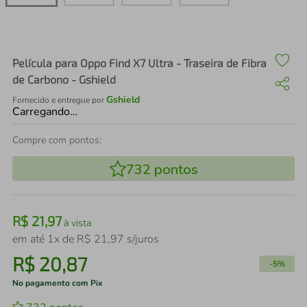
air fryer
4
º
iphone
5
º
Película para Oppo Find X7 Ultra - Traseira de Fibra
de Carbono - Gshield
Gshield
Fornecido e entregue por
Carregando…
Compre com pontos:
732
pontos
R$
21
,
97
à vista
em até
1
x de
R$
21
,
97
s/juros
R$
20
,
87
-
5%
No pagamento com Pix