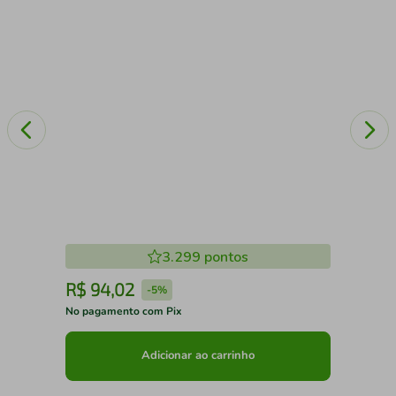
3.299
pontos
R$
94
,
02
R
-
5%
No pagamento com Pix
No 
Adicionar ao carrinho