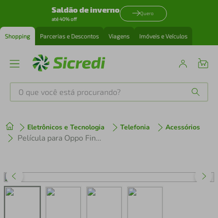
Saldão de inverno
Quero
até 40% off
Shopping
Parcerias e Descontos
Viagens
Imóveis e Veículos
O que você está procurando?
Produtos mais buscados
Eletrônicos e Tecnologia
Telefonia
Acessórios
tenis
1
º
Película para Oppo Find X7 Ultra - Traseira de Fibra de Carbono - Gshield
cafeteira
2
º
perfume
3
º