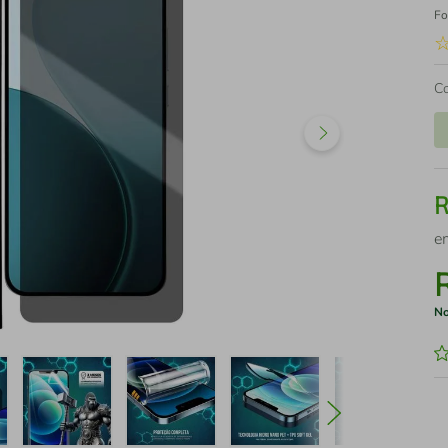
Fo
C
e
No