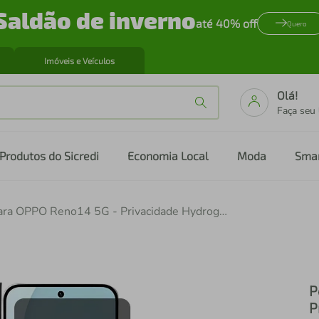
Saldão de inverno
até 40% off
Quero
Imóveis e Veículos
Olá!
Faça seu
Produtos do Sicredi
Economia Local
Moda
Sma
Película para OPPO Reno14 5G - Privacidade Hydrogel - Gshield
P
P