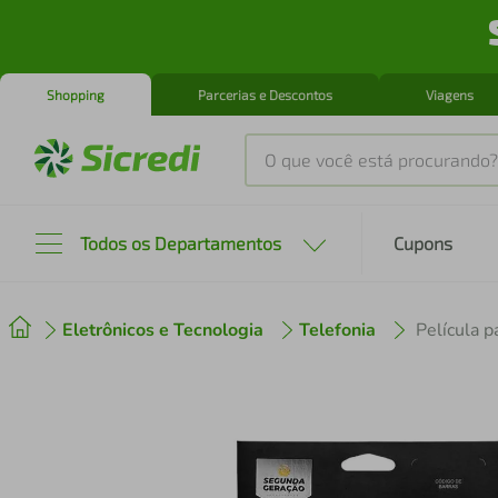
Shopping
Parcerias e Descontos
Viagens
O que você está procurando?
Produtos mais buscados
Todos os Departamentos
Cupons
tenis
1
º
Eletrônicos e Tecnologia
Telefonia
cafeteira
2
º
perfume
3
º
air fryer
4
º