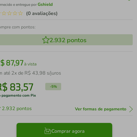
Gshield
rnecido e entregue por
☆
☆
☆
☆
☆
(0 avaliações)
ompre com pontos:
2.932
pontos
R$
87
,
97
à vista
m até
2
x de
R$
43
,
98
s/juros
R$
83
,
57
-
5%
 pagamento com Pix
2.932
pontos
Ver formas de pagamento
Comprar agora