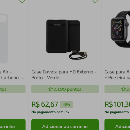
 Air -
Case Gaveta para HD Externo -
Case para 
e Carbono -
Preto - Verde
+ Pulseira 
Ballistic - G
tos
2.199
pontos
3
R$
62
,
67
R$
101
,
3
-
5%
No pagamento com Pix
No pagamento 
arrinho
Adicionar ao carrinho
Adicio