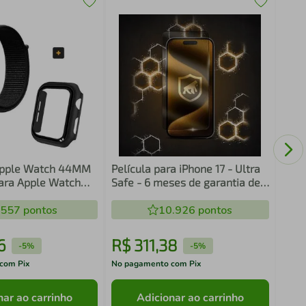
Pelí
(202
Apple Watch 44MM
Película para iPhone 17 - Ultra
para Apple Watch
Safe - 6 meses de garantia de
shield
tela - Gshield
.557
pontos
10.926
pontos
6
R$
311
,
38
R$
-
5%
-
5%
com Pix
No pagamento com Pix
No pa
nar ao carrinho
Adicionar ao carrinho