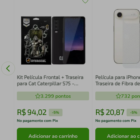
o -
Kit Película Frontal + Traseira
Película para iPhone
para Cat Caterpillar S75 -
Traseira de Fibra d
Proteção Completa - Gshield
Gshield
3.299
pontos
732
pon
R$
94
,
02
R$
20
,
87
-
5%
-
5%
No pagamento com Pix
No pagamento com Pix
Adicionar ao carrinho
Adicionar ao c