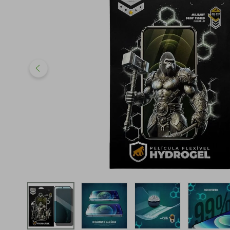
iphone
5
º