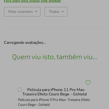
Faça login para avaliar este produto
Mais recentes
Todos
Carregando avaliações…
Quem viu isto, também viu...
- 6
Kit
Película para iPhone 11 Pro Max- Traseira Efeito
Dua
Couro Bege - Gshield