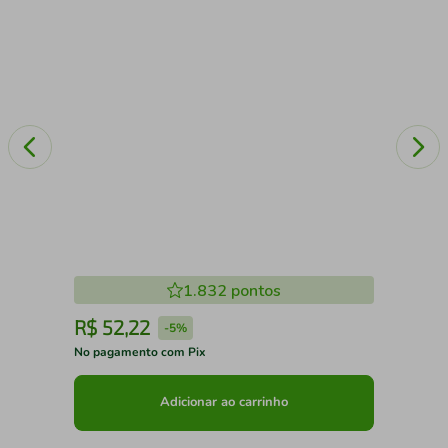
1.832
pontos
R$
52
,
22
R
-
5%
No pagamento com Pix
No 
Adicionar ao carrinho