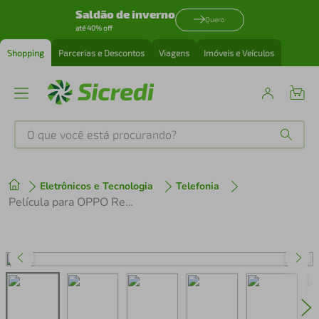
Saldão de inverno
Quero
até 40% off
Shopping
Parcerias e Descontos
Viagens
Imóveis e Veículos
O que você está procurando?
Produtos mais buscados
Eletrônicos e Tecnologia
Telefonia
tenis
1
º
Película para OPPO Reno14 F 5G - Hydrogel HD - Gshield
cafeteira
2
º
perfume
3
º