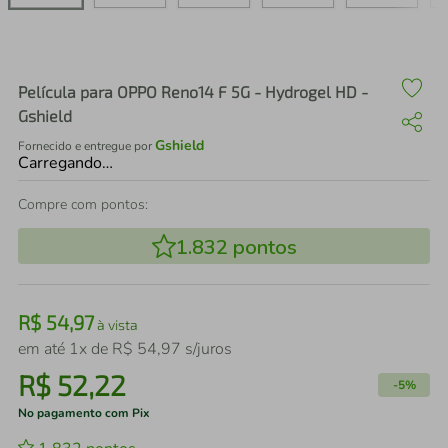
air fryer
4
º
iphone
5
º
Película para OPPO Reno14 F 5G - Hydrogel HD -
Gshield
Gshield
Fornecido e entregue por
Carregando…
Compre com pontos:
1.832
pontos
R$
54
,
97
à vista
em até
1
x de
R$
54
,
97
s/juros
R$
52
,
22
-
5%
No pagamento com Pix