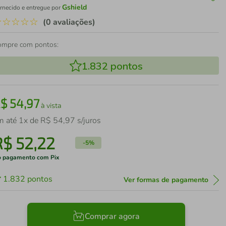
Gshield
rnecido e entregue por
☆
☆
☆
☆
☆
(0 avaliações)
ompre com pontos:
1.832
pontos
R$
54
,
97
à vista
m até
1
x de
R$
54
,
97
s/juros
R$
52
,
22
-
5%
 pagamento com Pix
1.832
pontos
Ver formas de pagamento
Comprar agora