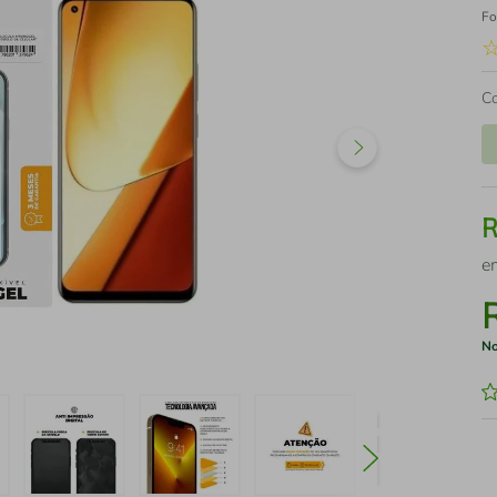
Fo
C
e
No