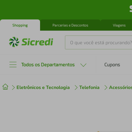
Shopping
Parcerias e Descontos
Viagens
O que você está procurando?
Produtos mais buscados
Todos os Departamentos
Cupons
tenis
1
º
Eletrônicos e Tecnologia
Telefonia
Acessório
cafeteira
2
º
perfume
3
º
air fryer
4
º