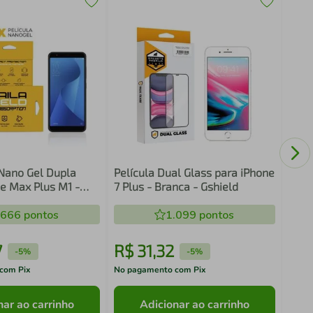
Pelí
para
Shie
 Nano Gel Dupla
Película Dual Glass para iPhone
e Max Plus M1 -
7 Plus - Branca - Gshield
d
.666
pontos
1.099
pontos
7
R$
31
,
32
R$
-
5%
-
5%
com Pix
No pagamento com Pix
No pa
nar ao carrinho
Adicionar ao carrinho