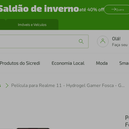
Saldão de inverno
até 40% off
Quero
Imóveis e Veículos
Olá!
Faça seu
Produtos do Sicredi
Economia Local
Moda
Sma
s
Película para Realme 11 - Hydrogel Gamer Fosca - Gshield
P
F