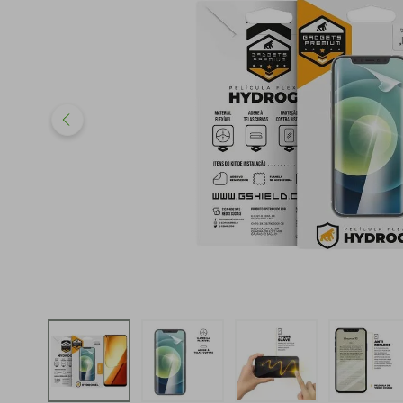
iphone
5
º