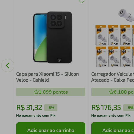
i
ield
Capa para Xiaomi 15 - Silicon
Carregador Veicular
Veloz - Gshield
Atacado - Caixa Fe
Unidades - Gshield
1.099
pontos
6.188
po
R$
31
,
32
R$
176
,
35
-
5%
-
5%
No pagamento com Pix
No pagamento com Pix
Adicionar ao carrinho
Adicionar ao c