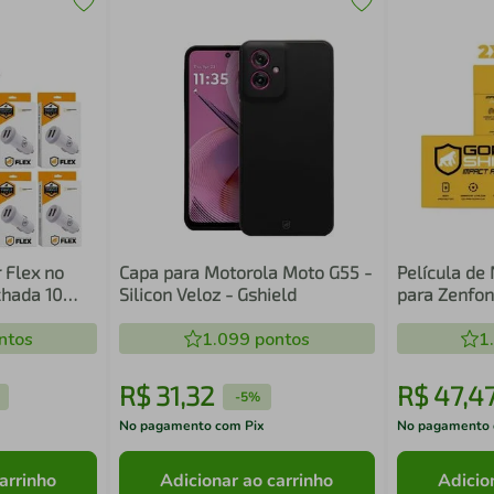
 Flex no
Capa para Motorola Moto G55 -
Película de
chada 10
Silicon Veloz - Gshield
para Zenfon
Gorila Shiel
ntos
1.099
pontos
1
R$
31
,
32
R$
47
,
4
-
5%
No pagamento com Pix
No pagamento 
arrinho
Adicionar ao carrinho
Adicio