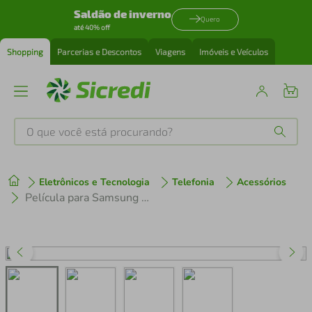
Saldão de inverno
Quero
até 40% off
Shopping
Parcerias e Descontos
Viagens
Imóveis e Veículos
O que você está procurando?
Produtos mais buscados
Eletrônicos e Tecnologia
Telefonia
Acessórios
tenis
1
º
Película para Samsung Galaxy A04e - Privacidade Hydrogel - Gshield
cafeteira
2
º
perfume
3
º