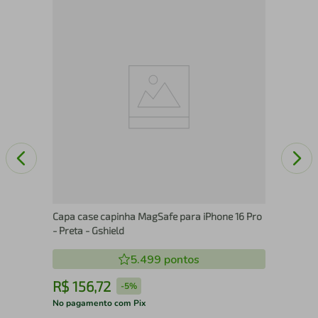
ote
Pel
Gsh
Capa case capinha MagSafe para iPhone 16 Pro
- Preta - Gshield
5.499
pontos
R$
156
,
72
R
-
5%
No pagamento com Pix
No 