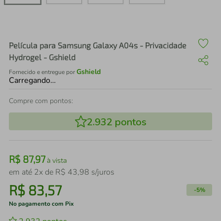
air fryer
4
º
iphone
5
º
Película para Samsung Galaxy A04s - Privacidade
Hydrogel - Gshield
Gshield
Fornecido e entregue por
Carregando…
Compre com pontos:
2.932
pontos
R$
87
,
97
à vista
em até
2
x de
R$
43
,
98
s/juros
R$
83
,
57
-
5%
No pagamento com Pix