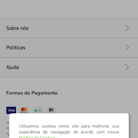
Sobre nós
+
Políticas
+
Ajuda
+
Formas de Pagamento
*Pontos dos Cartões Sicredi
Utilizamos cookies neste site para melhorar sua
*Cartões Sicredi
experiência de navegação de acordo com nossa
*Boleto exclusivo para associados PJ
Política de Cookies
.