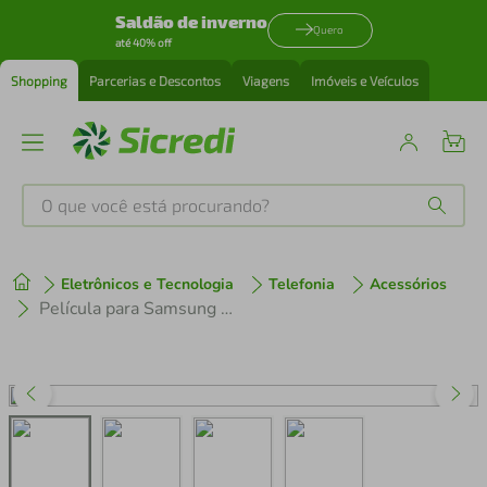
Saldão de inverno
Quero
até 40% off
Shopping
Parcerias e Descontos
Viagens
Imóveis e Veículos
O que você está procurando?
Produtos mais buscados
Eletrônicos e Tecnologia
Telefonia
Acessórios
tenis
1
º
Película para Samsung Galaxy A04s - Privacidade Hydrogel - Gshield
cafeteira
2
º
perfume
3
º