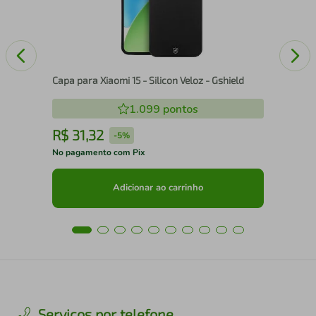
Capa para Xiaomi 15 - Silicon Veloz - Gshield
1.099
pontos
R$
31
,
32
R
-
5%
No pagamento com Pix
No 
Adicionar ao carrinho
Serviços por telefone