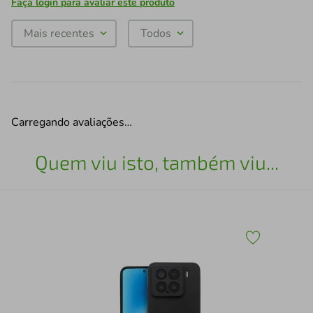
Faça login para avaliar este produto
Mais recentes
Todos
Carregando avaliações…
Quem viu isto, também viu...
Cap
Gsh