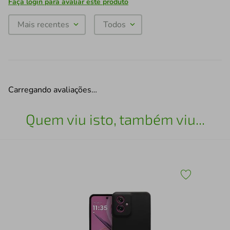
Faça login para avaliar este produto
Mais recentes
Todos
Carregando avaliações…
Quem viu isto, também viu...
o G6
Car
Thu