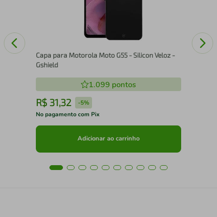
Capa para Motorola Moto G55 - Silicon Veloz -
Gshield
1.099
pontos
R$
31
,
32
R
-
5%
No pagamento com Pix
No 
Adicionar ao carrinho