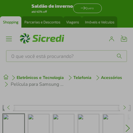
Saldão de inverno
Quero
até 40% off
Shopping
Parcerias e Descontos
Viagens
Imóveis e Veículos
O que você está procurando?
Produtos mais buscados
Eletrônicos e Tecnologia
Telefonia
Acessórios
tenis
1
º
Película para Samsung Galaxy A22 - AntiBlue - Gshield
cafeteira
2
º
perfume
3
º