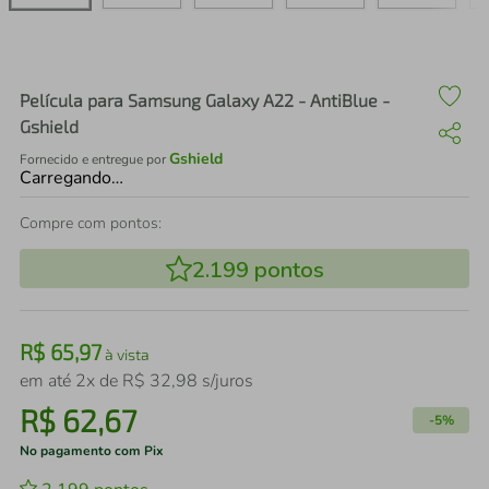
air fryer
4
º
iphone
5
º
Película para Samsung Galaxy A22 - AntiBlue -
Gshield
Gshield
Fornecido e entregue por
Carregando…
Compre com pontos:
2.199
pontos
R$
65
,
97
à vista
em até
2
x de
R$
32
,
98
s/juros
R$
62
,
67
-
5%
No pagamento com Pix