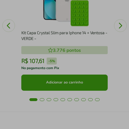
Kit Capa Crystal Slim para Iphone 14 + Ventosa -
VERDE -
3.776
pontos
R$
107
,
61
R
-
5%
No pagamento com Pix
No 
Adicionar ao carrinho