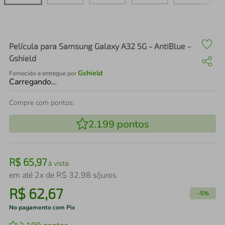
air fryer
4
º
iphone
5
º
Película para Samsung Galaxy A32 5G - AntiBlue -
Gshield
Gshield
Fornecido e entregue por
Carregando…
Compre com pontos:
2.199
pontos
R$
65
,
97
à vista
em até
2
x de
R$
32
,
98
s/juros
R$
62
,
67
-
5%
No pagamento com Pix