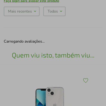
Faça login para avaliar este produto
Mais recentes
Todos
Carregando avaliações…
Quem viu isto, também viu...
ote
Kit
par