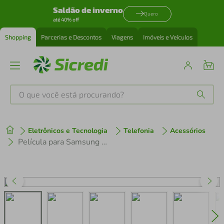
Saldão de inverno
Quero
até 40% off
Shopping
Parcerias e Descontos
Viagens
Imóveis e Veículos
O que você está procurando?
Produtos mais buscados
Eletrônicos e Tecnologia
Telefonia
Acessórios
tenis
1
º
Película para Samsung Galaxy A32 5G - AntiBlue - Gshield
cafeteira
2
º
perfume
3
º