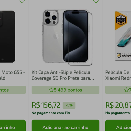
 Moto G55 -
Kit Capa Anti-Slip e Pelicula
Película De
eld
Coverage 5D Pro Preta para
Xiaomi Redm
iPhone 15 Pro - Gshield
ntos
5.499
pontos
R$
156
,
72
R$
20
,
8
-
5%
No pagamento com Pix
No pagamento 
arrinho
Adicionar ao carrinho
Adicio