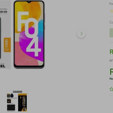
Fo
C
e
No