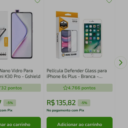
Pelí
8 Pl
 Nano Vidro Para
Película Defender Glass para
i K30 Pro - Gshield
iPhone 6s Plus - Branca -
Gshield
732
pontos
4.766
pontos
7
R$
135
,
82
R$
-
5%
-
5%
com Pix
No pagamento com Pix
No pa
nar ao carrinho
Adicionar ao carrinho