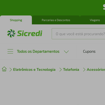
Shopping
Parcerias e Descontos
Viagens
O que você está procurando?
Produtos mais buscados
Todos os Departamentos
Cupons
tenis
1
º
Eletrônicos e Tecnologia
Telefonia
Acessório
cafeteira
2
º
perfume
3
º
air fryer
4
º