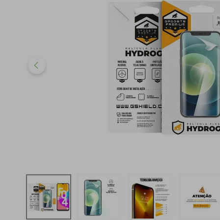
iphone
5
º