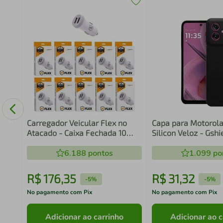
 Rosa
Carregador Veicular Flex no
Capa para Motorola
Atacado - Caixa Fechada 10
Silicon Veloz - Gshi
Unidades - Gshield
6.188
pontos
1.099
po
R$
176
,
35
R$
31
,
32
-
5%
-
5%
No pagamento com Pix
No pagamento com Pix
Adicionar ao carrinho
Adicionar ao c