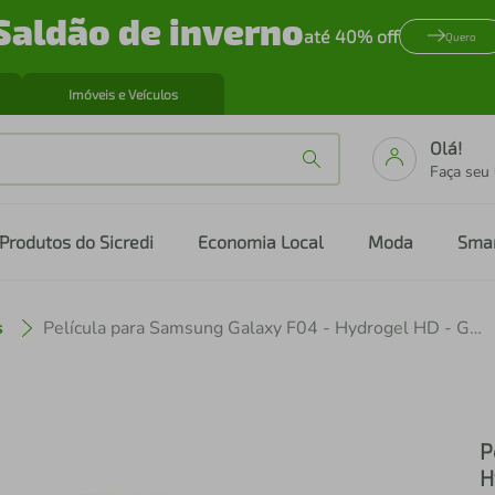
Saldão de inverno
até 40% off
Quero
Imóveis e Veículos
Olá!
Faça seu
Produtos do Sicredi
Economia Local
Moda
Sma
s
Película para Samsung Galaxy F04 - Hydrogel HD - Gshield
P
H