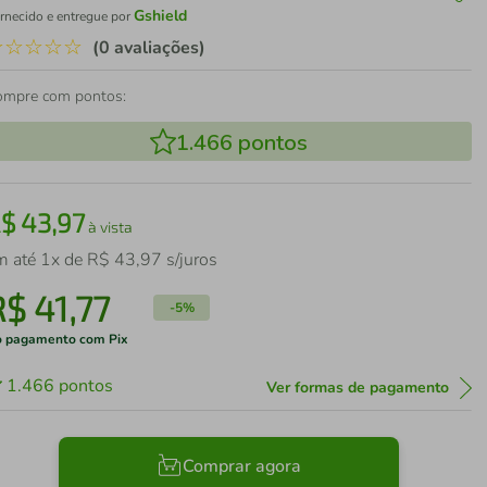
Gshield
rnecido e entregue por
☆
☆
☆
☆
☆
(0 avaliações)
ompre com pontos:
1.466
pontos
R$
43
,
97
à vista
m até
1
x de
R$
43
,
97
s/juros
R$
41
,
77
-
5%
 pagamento com Pix
1.466
pontos
Ver formas de pagamento
Comprar agora