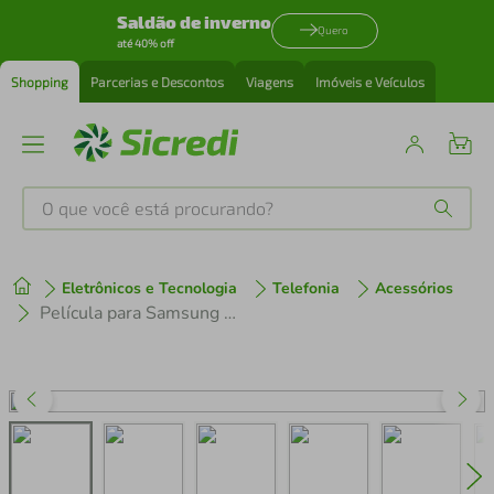
Saldão de inverno
Quero
até 40% off
Shopping
Parcerias e Descontos
Viagens
Imóveis e Veículos
O que você está procurando?
Produtos mais buscados
Eletrônicos e Tecnologia
Telefonia
Acessórios
tenis
1
º
Película para Samsung galaxy M15 5G - AntiBlue - Gshield
cafeteira
2
º
perfume
3
º