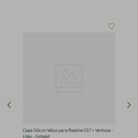
Cap
Gsh
Capa Silicon Veloz para Realme C67 + Ventosa -
Lilás - Gshield