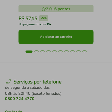
2.016
pontos
R$
57
,
45
R
-
5%
No pagamento com Pix
No 
Adicionar ao carrinho
Serviços por telefone
de segunda a sábado das
08h às 20h40 (Exceto feriados)
0800 724 4770
Ouvidoria