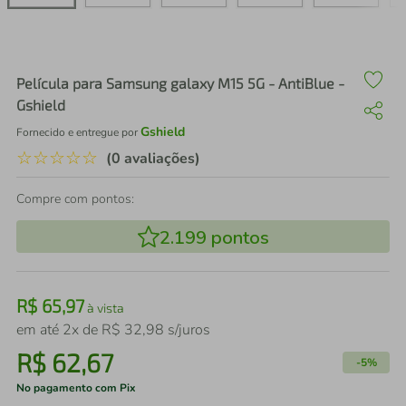
air fryer
4
º
iphone
5
º
Película para Samsung galaxy M15 5G - AntiBlue -
Gshield
Gshield
Fornecido e entregue por
☆
☆
☆
☆
☆
(0 avaliações)
Compre com pontos:
2.199
pontos
R$
65
,
97
à vista
em até
2
x de
R$
32
,
98
s/juros
R$
62
,
67
-
5%
No pagamento com Pix