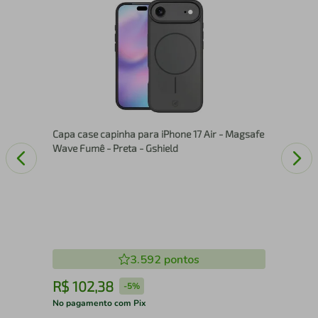
Cap
- G
Capa case capinha para iPhone 17 Air - Magsafe
Wave Fumê - Preta - Gshield
3.592
pontos
R$
102
,
38
R
-
5%
No pagamento com Pix
No 