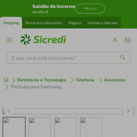
Saldão de inverno
Quero
até 40% off
Shopping
Parcerias e Descontos
Viagens
Imóveis e Veículos
O que você está procurando?
Produtos mais buscados
Eletrônicos e Tecnologia
Telefonia
Acessórios
tenis
1
º
Película para Samsung Galaxy M53 5G - Privacidade Hydrogel - Gshield
cafeteira
2
º
perfume
3
º