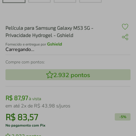
air fryer
4
º
iphone
5
º
Película para Samsung Galaxy M53 5G -
Privacidade Hydrogel - Gshield
Gshield
Fornecido e entregue por
Carregando…
Compre com pontos:
2.932
pontos
R$
87
,
97
à vista
em até
2
x de
R$
43
,
98
s/juros
R$
83
,
57
-
5%
No pagamento com Pix