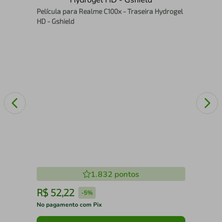
s de
Pel
Película para Realme C100x - Traseira Hydrogel
Hyd
HD - Gshield
1.832
pontos
R$
52
,
22
R
-
5%
No pagamento com Pix
No 