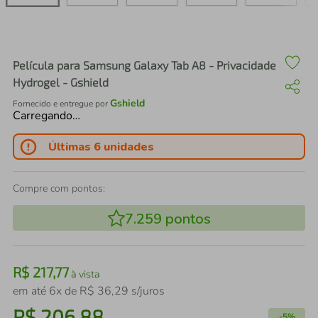
air fryer
4
º
iphone
5
º
Película para Samsung Galaxy Tab A8 - Privacidade
Hydrogel - Gshield
Gshield
Fornecido e entregue por
Carregando…
Últimas 6 unidades
Compre com pontos:
7.259
pontos
R$
217
,
77
à vista
em até
6
x de
R$
36
,
29
s/juros
R$
206
,
88
-
5%