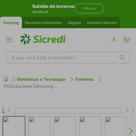
Saldão de inverno
Quero
até 40% off
Shopping
Parcerias e Descontos
Viagens
Imóveis e Veículos
O que você está procurando?
Produtos mais buscados
Eletrônicos e Tecnologia
Telefonia
tenis
1
º
Película para Samsung Galaxy Tab A8 - Privacidade Hydrogel - Gshield
cafeteira
2
º
perfume
3
º