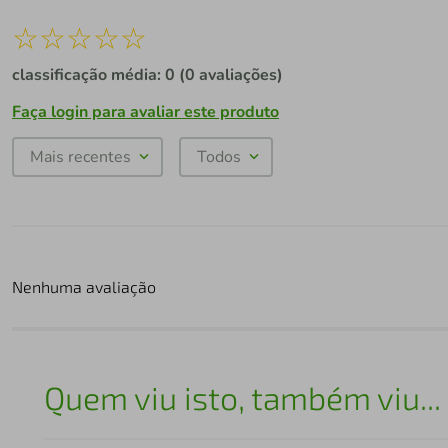
☆
☆
☆
☆
☆
classificação média: 0
(0 avaliações)
Faça login para avaliar este produto
Mais recentes
Todos
Nenhuma avaliação
Quem viu isto, também viu...