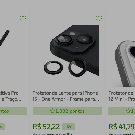
itiva Pro
Protetor de Lente para iPhone
Protetor de
 e Traço
15 - One Armor - Frame para
12 Mini - Pr
 Gshield
câmera - Preto - Gshield
ntos
1.832
pontos
1
R$
52
,
22
R$
41
,
79
%
-
5%
No pagamento com Pix
No pagamento 