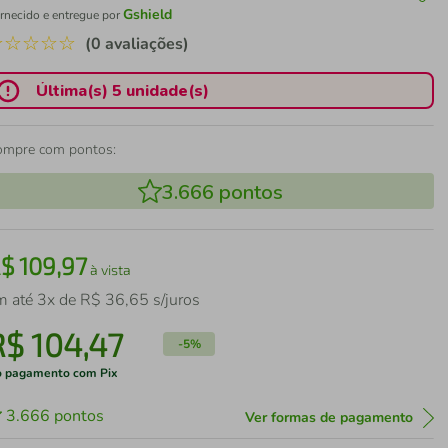
Gshield
rnecido e entregue por
☆
☆
☆
☆
☆
(0 avaliações)
Última(s) 5 unidade(s)
ompre com pontos:
3.666
pontos
R$
109
,
97
à vista
m até
3
x de
R$
36
,
65
s/juros
R$
104
,
47
-
5%
 pagamento com Pix
3.666
pontos
Ver formas de pagamento