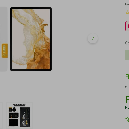
Fo
C
e
No