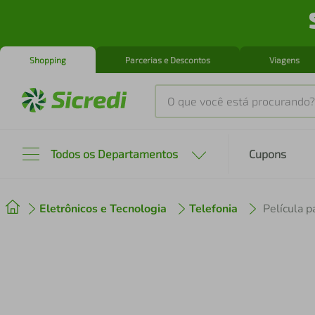
Shopping
Parcerias e Descontos
Viagens
O que você está procurando?
Produtos mais buscados
Todos os Departamentos
Cupons
tenis
1
º
Eletrônicos e Tecnologia
Telefonia
cafeteira
2
º
perfume
3
º
air fryer
4
º