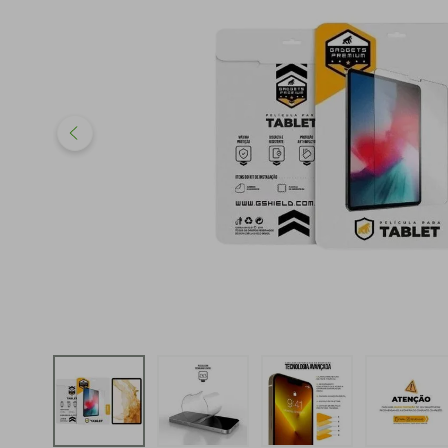
iphone
5
º