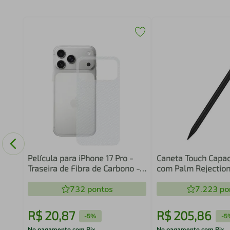
o -
Película para iPhone 17 Pro -
Caneta Touch Capac
Traseira de Fibra de Carbono -
com Palm Rejection
Gshield
Adaptável - Preta -
732
pontos
7.223
po
R$
20
,
87
R$
205
,
86
-
5%
-
5
No pagamento com Pix
No pagamento com Pix