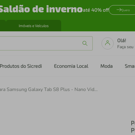
Saldão de inverno
até 40% off
Quero
Imóveis e Veículos
Olá!
Faça seu
Produtos do Sicredi
Economia Local
Moda
Sma
Película para Samsung Galaxy Tab S8 Plus - Nano Vidro - Gshield
P
P