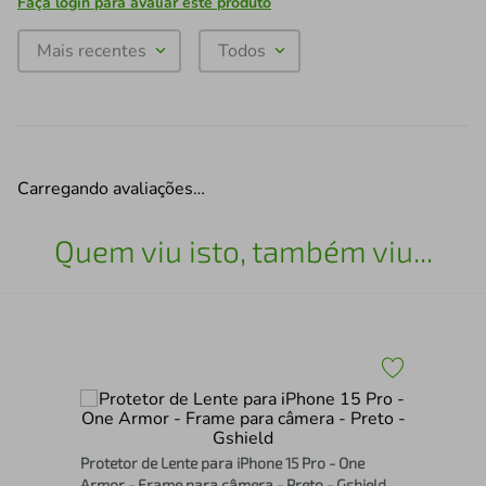
Faça login para avaliar este produto
Mais recentes
Todos
Carregando avaliações…
Quem viu isto, também viu...
Pel
Hyd
Protetor de Lente para iPhone 15 Pro - One
Armor - Frame para câmera - Preto - Gshield