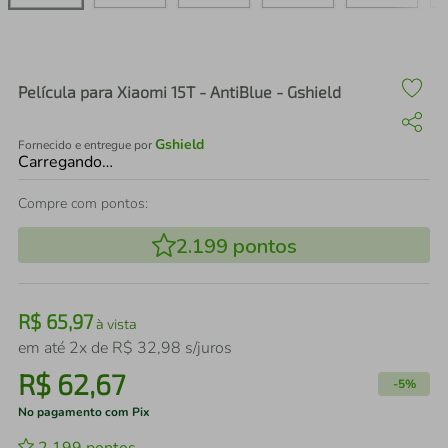
air fryer
4
º
iphone
5
º
Película para Xiaomi 15T - AntiBlue - Gshield
Gshield
Fornecido e entregue por
Carregando…
Compre com pontos:
2.199
pontos
R$
65
,
97
à vista
em até
2
x de
R$
32
,
98
s/juros
R$
62
,
67
-
5%
No pagamento com Pix