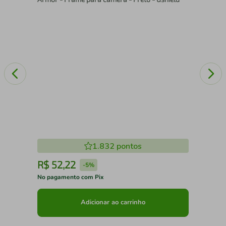
1.832
pontos
R$
52
,
22
R
-
5%
No pagamento com Pix
No 
Adicionar ao carrinho