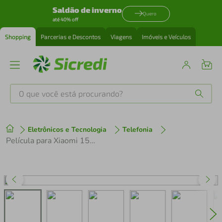
Saldão de inverno
Quero
até 40% off
Shopping
Parcerias e Descontos
Viagens
Imóveis e Veículos
O que você está procurando?
Produtos mais buscados
Eletrônicos e Tecnologia
Telefonia
tenis
1
º
Película para Xiaomi 15T - AntiBlue - Gshield
cafeteira
2
º
perfume
3
º