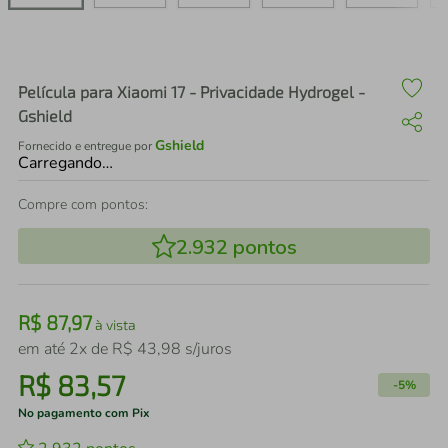
air fryer
4
º
iphone
5
º
Película para Xiaomi 17 - Privacidade Hydrogel -
Gshield
Gshield
Fornecido e entregue por
Carregando…
Compre com pontos:
2.932
pontos
R$
87
,
97
à vista
em até
2
x de
R$
43
,
98
s/juros
R$
83
,
57
-
5%
No pagamento com Pix