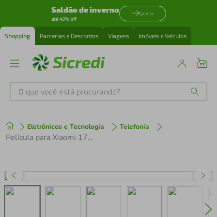
Saldão de inverno
Quero
até 40% off
Shopping
Parcerias e Descontos
Viagens
Imóveis e Veículos
O que você está procurando?
Produtos mais buscados
Eletrônicos e Tecnologia
Telefonia
tenis
1
º
Película para Xiaomi 17 - Privacidade Hydrogel - Gshield
cafeteira
2
º
perfume
3
º