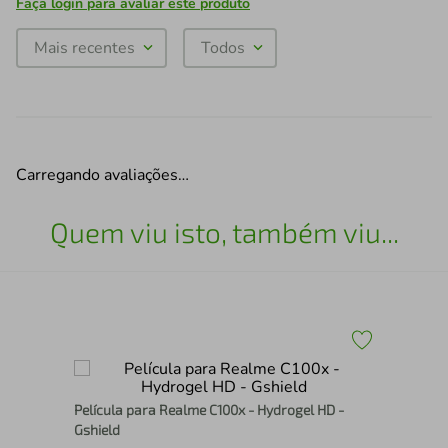
Faça login para avaliar este produto
Mais recentes
Todos
Carregando avaliações…
Quem viu isto, também viu...
ra
Pel
Película para Realme C100x - Hydrogel HD -
Gsh
Gshield