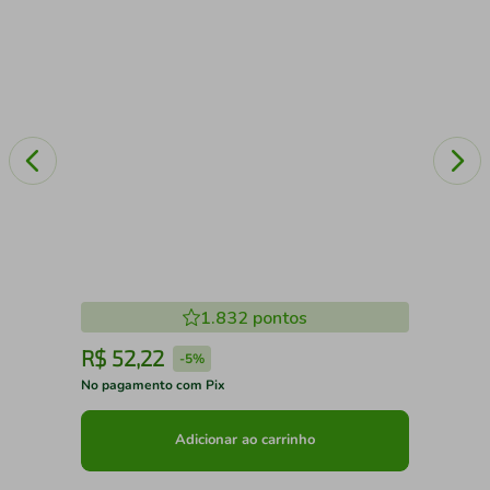
1.832
pontos
R$
52
,
22
R
-
5%
No pagamento com Pix
No 
Adicionar ao carrinho