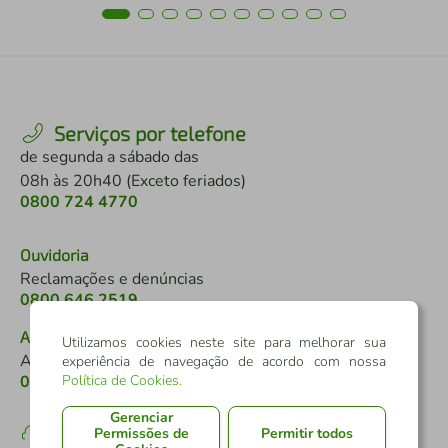
Serviços por telefone
de segunda a sábado das
08h às 20h40 (Exceto feriados)
0800 724 4770
Ouvidoria
Reclamações e denúncias
0800 646 2519
Atendimento a pessoas com deficiência
Utilizamos cookies neste site para melhorar sua
Auditivo ou de fala
experiência de navegação de acordo com nossa
0800 724 0525
Política de Cookies
.
Gerenciar
Permissões de
Permitir todos
SAC