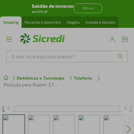
Saldão de inverno
Quero
até 40% off
Shopping
Parcerias e Descontos
Viagens
Imóveis e Veículos
O que você está procurando?
Produtos mais buscados
Eletrônicos e Tecnologia
Telefonia
tenis
1
º
Película para Xiaomi 17 Max - Traseira Hydrogel HD - Gshield
cafeteira
2
º
perfume
3
º