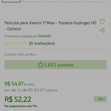
air fryer
4
º
iphone
5
º
Película para Xiaomi 17 Max - Traseira Hydrogel HD
- Gshield
Gshield
Fornecido e entregue por
☆
☆
☆
☆
☆
(0 avaliações)
Compre com pontos:
1.832
pontos
R$
54
,
97
à vista
em até
1
x de
R$
54
,
97
s/juros
R$
52
,
22
-
5%
No pagamento com Pix