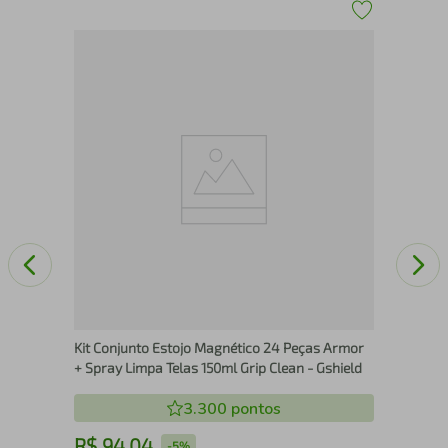
Pro
Pel
- G
Kit Conjunto Estojo Magnético 24 Peças Armor
+ Spray Limpa Telas 150ml Grip Clean - Gshield
3.300
pontos
R$
94
,
04
R
-
5%