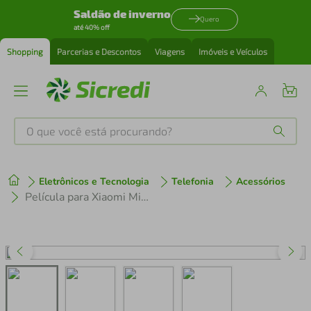
Saldão de inverno
Quero
até 40% off
Shopping
Parcerias e Descontos
Viagens
Imóveis e Veículos
O que você está procurando?
Produtos mais buscados
Eletrônicos e Tecnologia
Telefonia
Acessórios
tenis
1
º
Película para Xiaomi Mi 10 Pro - Privacidade Hydrogel - Gshield
cafeteira
2
º
perfume
3
º