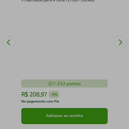
7.332
pontos
R$
208
,
97
R
-
5%
No pagamento com Pix
No 
Adicionar ao carrinho