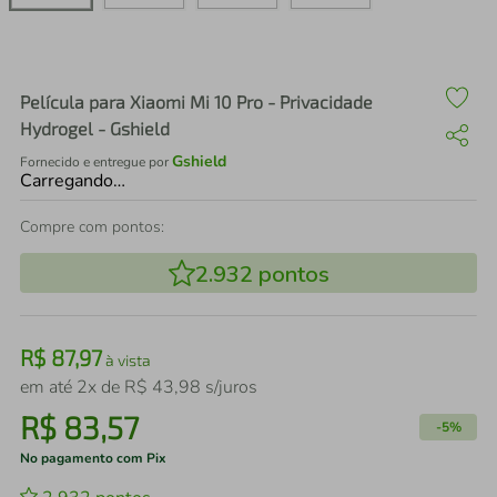
air fryer
4
º
iphone
5
º
Película para Xiaomi Mi 10 Pro - Privacidade
Hydrogel - Gshield
Gshield
Fornecido e entregue por
Carregando…
Compre com pontos:
2.932
pontos
R$
87
,
97
à vista
em até
2
x de
R$
43
,
98
s/juros
R$
83
,
57
-
5%
No pagamento com Pix