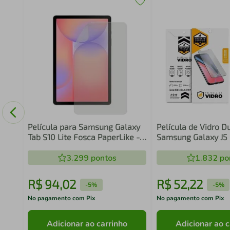
 6X -
Película para Samsung Galaxy
Película de Vidro D
Tab S10 Lite Fosca PaperLike -
Samsung Galaxy J5 
Sensação de Papel -
3.299
HidroArmor - Gshield
pontos
1.832
po
R$
94
,
02
R$
52
,
22
-
5%
-
5%
No pagamento com Pix
No pagamento com Pix
Adicionar ao carrinho
Adicionar ao c