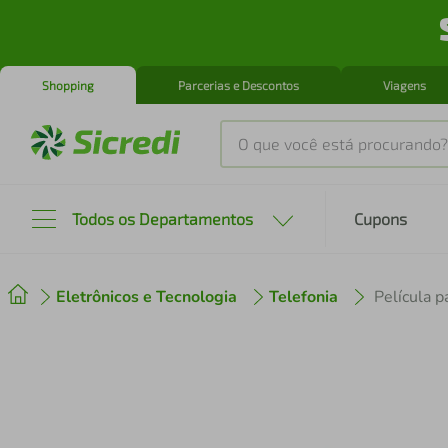
Shopping
Parcerias e Descontos
Viagens
O que você está procurando?
Produtos mais buscados
Todos os Departamentos
Cupons
tenis
1
º
Eletrônicos e Tecnologia
Telefonia
Película p
cafeteira
2
º
perfume
3
º
air fryer
4
º