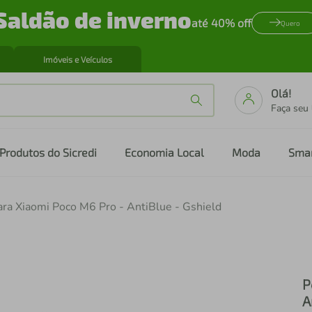
Saldão de inverno
até 40% off
Quero
Imóveis e Veículos
Olá!
Faça seu
Produtos do Sicredi
Economia Local
Moda
Sma
ara Xiaomi Poco M6 Pro - AntiBlue - Gshield
P
A