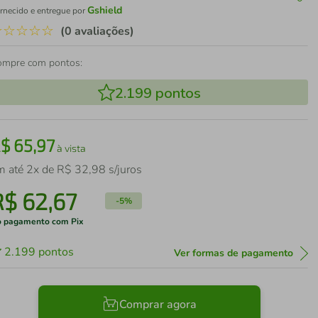
Gshield
rnecido e entregue por
☆
☆
☆
☆
☆
(0 avaliações)
ompre com pontos:
2.199
pontos
R$
65
,
97
à vista
m até
2
x de
R$
32
,
98
s/juros
R$
62
,
67
-
5%
 pagamento com Pix
2.199
pontos
Ver formas de pagamento
Comprar agora