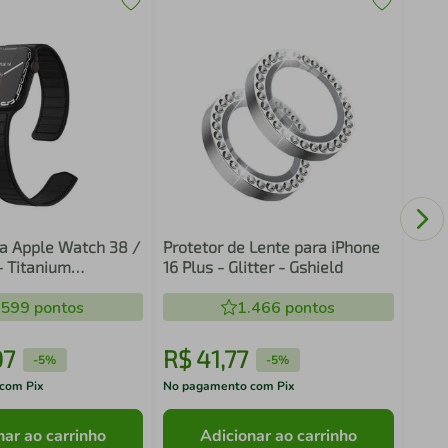
Pelí
Tab 
Sens
ra Apple Watch 38 /
Protetor de Lente para iPhone
 Titanium
16 Plus - Glitter - Gshield
 Gshield
.599
pontos
1.466
pontos
07
R$
41
,
77
R$
-
5%
-
5%
com Pix
No pagamento com Pix
No pa
nar ao carrinho
Adicionar ao carrinho