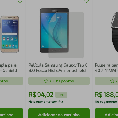
upla para
Película Samsung Galaxy Tab E
Pulseira pa
- Gshield
8.0 Fosca HidroArmor Gshield
40 / 41MM -
Magnética -
ntos
3.299
pontos
6
R$
94
,
02
R$
188
,
-
5%
No pagamento com Pix
No pagamento 
arrinho
Adicionar ao carrinho
Adicio