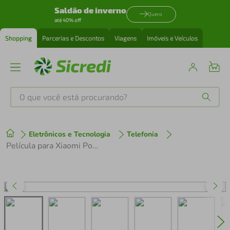
Saldão de inverno
Quero
até 40% off
Shopping
Parcerias e Descontos
Viagens
Imóveis e Veículos
O que você está procurando?
Produtos mais buscados
Eletrônicos e Tecnologia
Telefonia
tenis
1
º
Película para Xiaomi Poco M7 - Hydrogel Gamer Fosca - Gshield
cafeteira
2
º
perfume
3
º