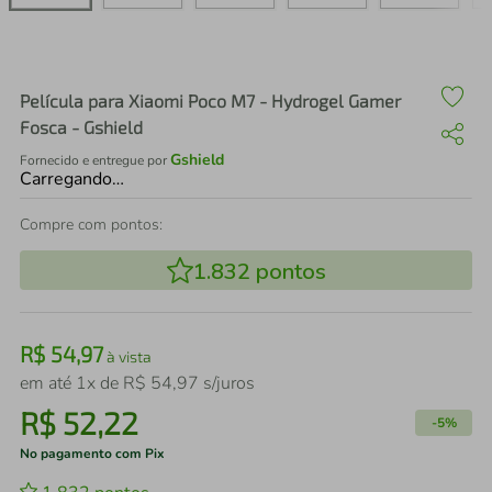
air fryer
4
º
iphone
5
º
Película para Xiaomi Poco M7 - Hydrogel Gamer
Fosca - Gshield
Gshield
Fornecido e entregue por
Carregando…
Compre com pontos:
1.832
pontos
R$
54
,
97
à vista
em até
1
x de
R$
54
,
97
s/juros
R$
52
,
22
-
5%
No pagamento com Pix