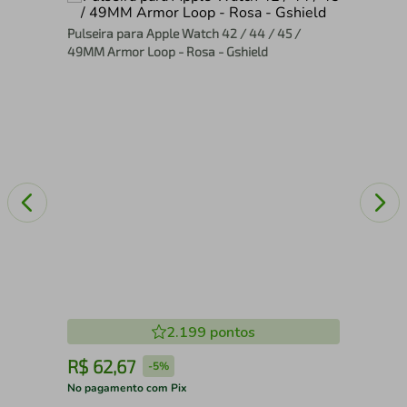
Pro
Pulseira para Apple Watch 42 / 44 / 45 /
Arm
49MM Armor Loop - Rosa - Gshield
2.199
pontos
R$
62
,
67
R
-
5%
No pagamento com Pix
No 