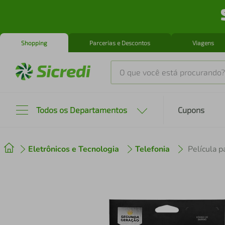
Shopping
Parcerias e Descontos
Viagens
O que você está procurando?
Produtos mais buscados
Todos os Departamentos
Cupons
tenis
1
º
Eletrônicos e Tecnologia
Telefonia
cafeteira
2
º
perfume
3
º
air fryer
4
º