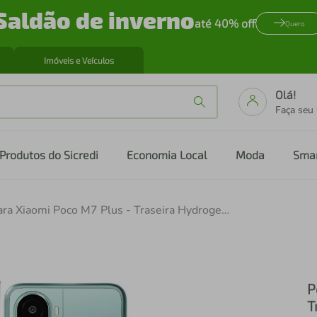
Saldão de inverno
até 40% off
Quero
Imóveis e Veículos
Olá!
Faça seu
Produtos do Sicredi
Economia Local
Moda
Sma
Película para Xiaomi Poco M7 Plus - Traseira Hydrogel HD - Gshield
P
T