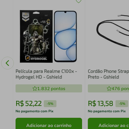
 -
Película para Realme C100x -
Cordão Phone Strap
Hydrogel HD - Gshield
Preto - Gshield
1.832
pontos
476
pon
R$
52
,
22
R$
13
,
58
-
5%
-
5%
No pagamento com Pix
No pagamento com Pix
Adicionar ao carrinho
Adicionar ao c