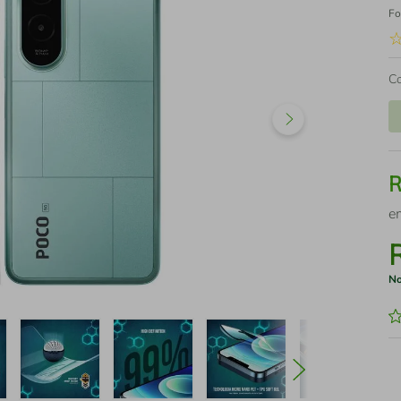
Fo
C
e
No