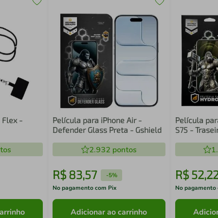
 Flex -
Película para iPhone Air -
Película par
Defender Glass Preta - Gshield
S75 - Trasei
Gshield
tos
2.932
pontos
1
R$
83
,
57
R$
52
,
2
-
5%
No pagamento com Pix
No pagamento 
arrinho
Adicionar ao carrinho
Adicio