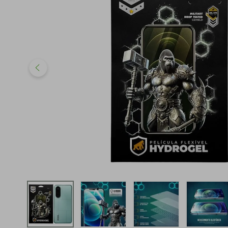
iphone
5
º