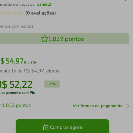
Gshield
rnecido e entregue por
☆
☆
☆
☆
☆
(0 avaliações)
ompre com pontos:
1.832
pontos
R$
54
,
97
à vista
m até
1
x de
R$
54
,
97
s/juros
R$
52
,
22
-
5%
 pagamento com Pix
1.832
pontos
Ver formas de pagamento
Comprar agora