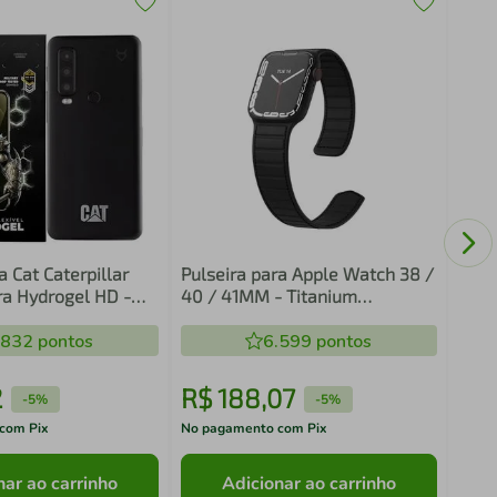
Prot
16 - 
a Cat Caterpillar
Pulseira para Apple Watch 38 /
ra Hydrogel HD -
40 / 41MM - Titanium
Magnética - Gshield
.832
pontos
6.599
pontos
2
R$
188
,
07
R$
-
5%
-
5%
com Pix
No pagamento com Pix
No pa
nar ao carrinho
Adicionar ao carrinho