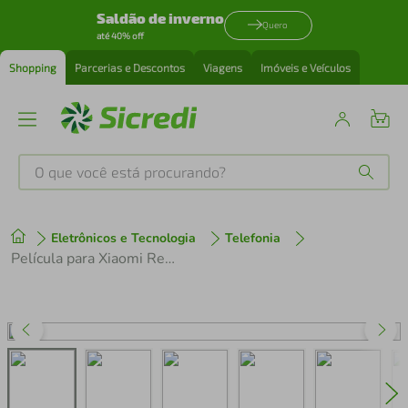
Saldão de inverno
Quero
até 40% off
Shopping
Parcerias e Descontos
Viagens
Imóveis e Veículos
O que você está procurando?
Produtos mais buscados
Eletrônicos e Tecnologia
Telefonia
tenis
1
º
Película para Xiaomi Redmi 15C 5G - Hydrogel HD - Gshield
cafeteira
2
º
perfume
3
º