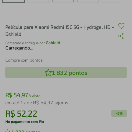
air fryer
4
º
iphone
5
º
Película para Xiaomi Redmi 15C 5G - Hydrogel HD -
Gshield
Gshield
Fornecido e entregue por
Carregando…
Compre com pontos:
1.832
pontos
R$
54
,
97
à vista
em até
1
x de
R$
54
,
97
s/juros
R$
52
,
22
-
5%
No pagamento com Pix