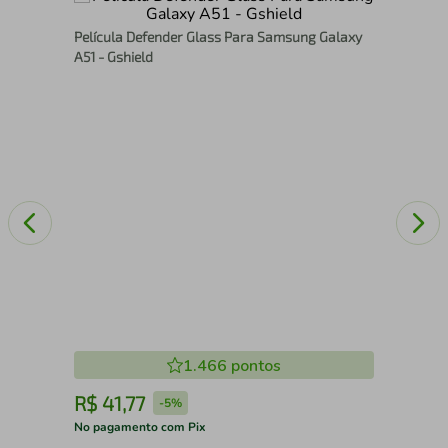
Pro
Película Defender Glass Para Samsung Galaxy
Arm
A51 - Gshield
1.466
pontos
R$
41
,
77
R
-
5%
No pagamento com Pix
No 