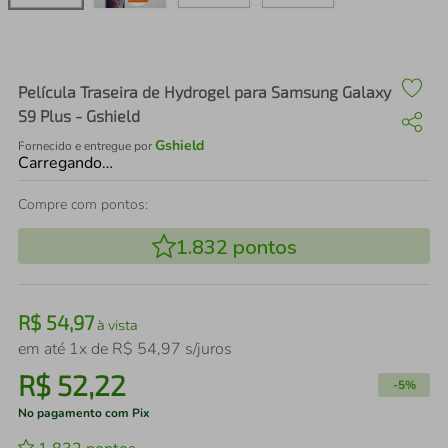
air fryer
4
º
iphone
5
º
Película Traseira de Hydrogel para Samsung Galaxy
S9 Plus - Gshield
Gshield
Fornecido e entregue por
Carregando…
Compre com pontos:
1.832
pontos
R$
54
,
97
à vista
em até
1
x de
R$
54
,
97
s/juros
R$
52
,
22
-
5%
No pagamento com Pix