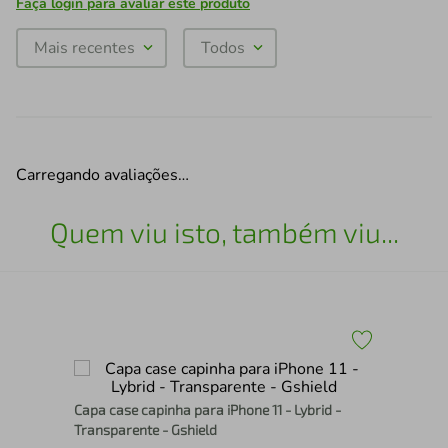
Faça login para avaliar este produto
Mais recentes
Todos
Carregando avaliações…
Quem viu isto, também viu...
Cap
Capa case capinha para iPhone 11 - Lybrid -
Gsh
Transparente - Gshield