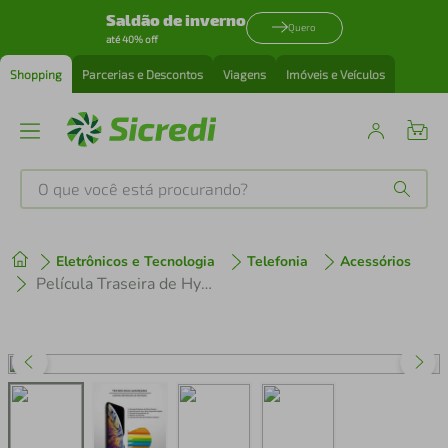
Saldão de inverno
Quero
até 40% off
Shopping
Parcerias e Descontos
Viagens
Imóveis e Veículos
O que você está procurando?
Produtos mais buscados
Eletrônicos e Tecnologia
Telefonia
Acessórios
tenis
1
º
Película Traseira de Hydrogel para Samsung Galaxy S9 Plus - Gshield
cafeteira
2
º
perfume
3
º