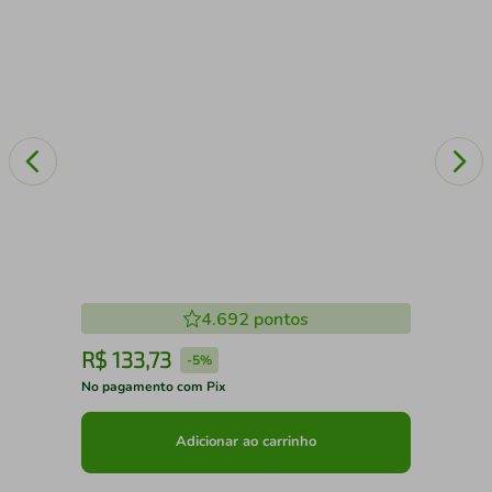
4.692
pontos
R$
133
,
73
R
-
5%
No pagamento com Pix
No 
Adicionar ao carrinho