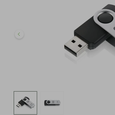
iphone
5
º