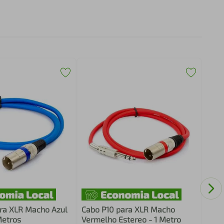
Cabo
Mono
ra XLR Macho Azul
Cabo P10 para XLR Macho
Metros
Vermelho Estereo - 1 Metro