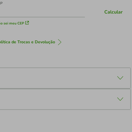
EP
Calcular
o sei meu CEP
lítica de Trocas e Devolução