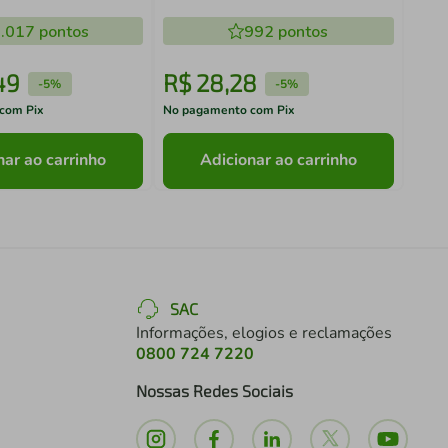
.017
pontos
992
pontos
49
R$
28
,
28
R$
-
5%
-
5%
com Pix
No pagamento com Pix
No pa
nar ao carrinho
Adicionar ao carrinho
SAC
Informações, elogios e reclamações
0800 724 7220
Nossas Redes Sociais