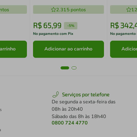
ntos
2.315
pontos
12
R$
65
,
99
R$
342
,
-
5%
No pagamento com Pix
No pagamento 
arrinho
Adicionar ao carrinho
Adicio
Serviços por telefone
De segunda a sexta-feira das
08h às 20h40
s
Sábado das 8h às 18h40
0800 724 4770
a