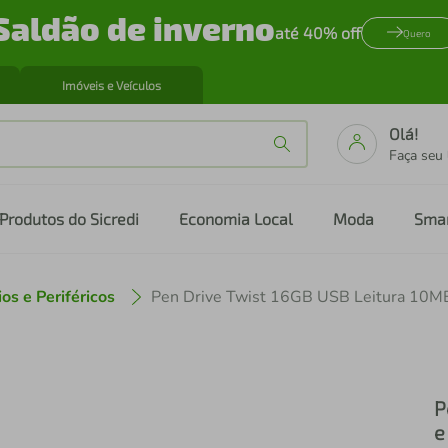
Saldão de inverno
até 40% off
Quero
Imóveis e Veículos
Olá!
Faça seu
Produtos do Sicredi
Economia Local
Moda
Sma
os e Periféricos
P
e