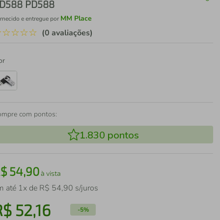
D588 PD588
MM Place
rnecido e entregue por
☆
☆
☆
☆
☆
(0 avaliações)
or
ompre com pontos:
1.830
pontos
R$
54
,
90
à vista
m até
1
x de
R$
54
,
90
s/juros
R$
52
,
16
-
5%