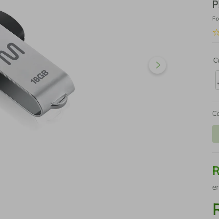
P
Fo
C
C
e