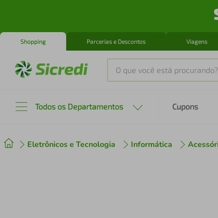
Shopping
Parcerias e Descontos
Viagens
O que você está procurando?
Produtos mais buscados
Todos os Departamentos
Cupons
tenis
1
º
Eletrônicos e Tecnologia
Informática
Acessóri
cafeteira
2
º
perfume
3
º
air fryer
4
º