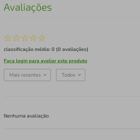
Avaliações
☆
☆
☆
☆
☆
classificação média: 0
(0 avaliações)
Faça login para avaliar este produto
Mais recentes
Todos
Nenhuma avaliação