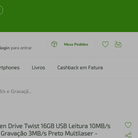
Meus Pedidos
login
para entrar
rtphones
Livros
Cashback em Fatura
Pen Drive Twist 16GB USB Leitura 10MB/s e Gravação 3MB/s Preto Multilaser - PD588 PD588
en Drive Twist 16GB USB Leitura 10MB/s
 Gravação 3MB/s Preto Multilaser -