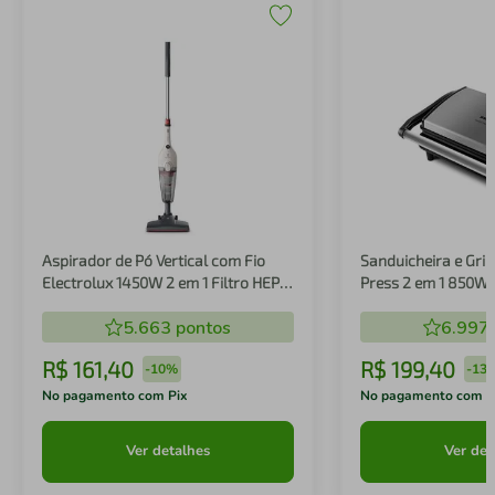
Aspirador de Pó Vertical com Fio
Sanduicheira e Gril
Electrolux 1450W 2 em 1 Filtro HEPA
Press 2 em 1 850W
Branco (STK14B)
5.663
pontos
6.997
R$
161
,
40
R$
199
,
40
-
10%
-
13
No pagamento com Pix
No pagamento com P
Ver detalhes
Ver det