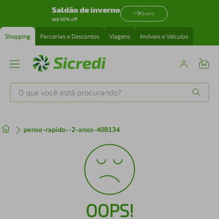
Saldão de inverno
Quero
até 40% off
Shopping
Parcerias e Descontos
Viagens
Imóveis e Veículos
O que você está procurando?
Produtos mais buscados
pense-rapido--2-anos-408134
tenis
1
º
cafeteira
2
º
perfume
3
º
OOPS!