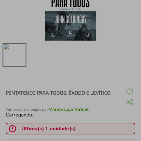
air fryer
4
º
iphone
5
º
PENTATEUCO PARA TODOS: ÊXODO E LEVÍTICO
Vitrola Loja Virtual
Fornecido e entregue por
Carregando…
Última(s) 1 unidade(s)