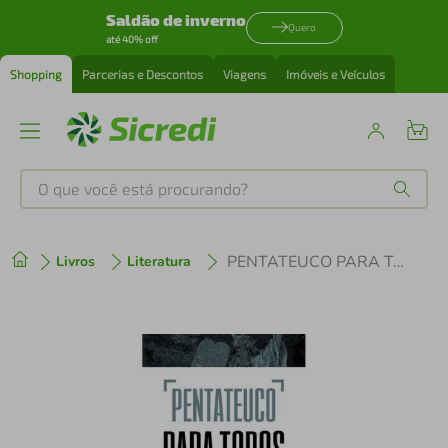
Saldão de inverno
Quero
até 40% off
Shopping
Parcerias e Descontos
Viagens
Imóveis e Veículos
O que você está procurando?
Produtos mais buscados
PENTATEUCO PARA TODOS: ÊXODO E LEVÍTICO
Livros
Literatura
tenis
1
º
cafeteira
2
º
perfume
3
º