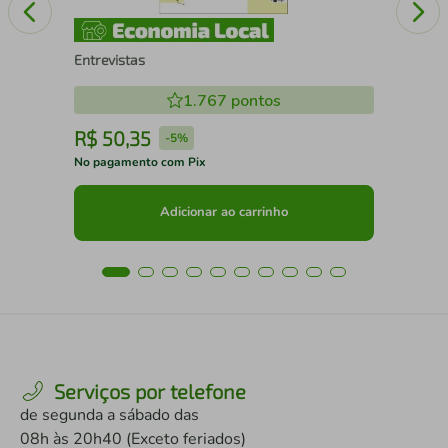
Entrevistas
1.767
pontos
R$
50
,
35
R
-
5%
No pagamento com Pix
No 
Adicionar ao carrinho
Serviços por telefone
de segunda a sábado das
08h às 20h40 (Exceto feriados)