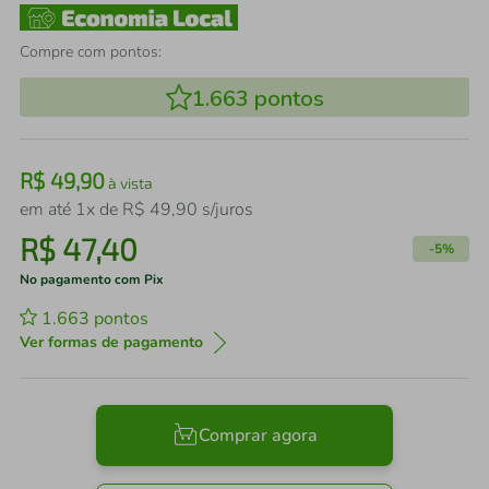
Compre com pontos:
1.663
pontos
R$
49
,
90
à vista
em até
1
x de
R$
49
,
90
s/juros
R$
47
,
40
-
5%
No pagamento com Pix
1.663
pontos
Ver formas de pagamento
Comprar agora