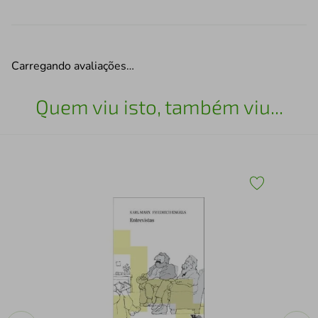
Carregando avaliações…
Quem viu isto, também viu...
De 
sab