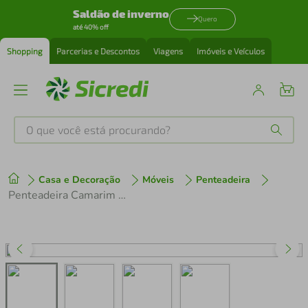
Saldão de inverno
Quero
até 40% off
Shopping
Parcerias e Descontos
Viagens
Imóveis e Veículos
O que você está procurando?
Produtos mais buscados
Casa e Decoração
Móveis
Penteadeira
tenis
1
º
Penteadeira Camarim Com 2 Gavetas E Iluminação Em Led Mb1117 Branca
cafeteira
2
º
perfume
3
º