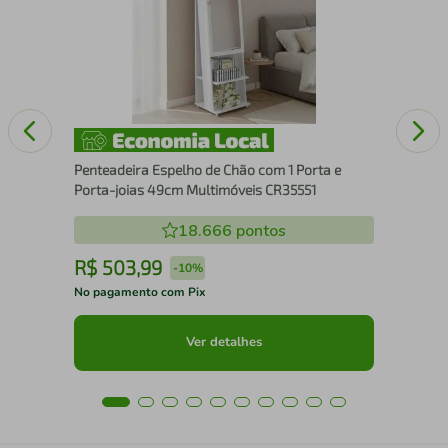
Fle
Penteadeira Espelho de Chão com 1 Porta e
Porta-joias 49cm Multimóveis CR35551
18.666
pontos
R$
503
,
99
R
-
10%
No pagamento com Pix
No 
Ver detalhes