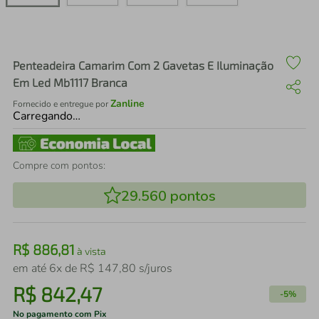
air fryer
4
º
iphone
5
º
Penteadeira Camarim Com 2 Gavetas E Iluminação
Em Led Mb1117 Branca
Zanline
Fornecido e entregue por
Carregando…
Compre com pontos:
29.560
pontos
R$
886
,
81
à vista
em até
6
x de
R$
147
,
80
s/juros
R$
842
,
47
-
5%
No pagamento com Pix