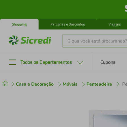
Shopping
Parcerias e Descontos
Viagens
O que você está procurando?
Produtos mais buscados
Todos os Departamentos
Cupons
tenis
1
º
Casa e Decoração
Móveis
Penteadeira
cafeteira
2
º
perfume
3
º
air fryer
4
º