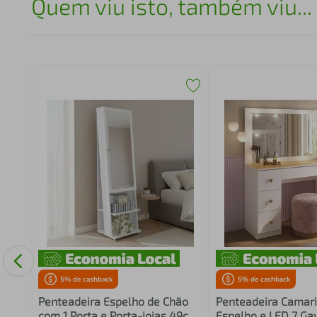
Quem viu isto, também viu...
tas
5
% de cashback
5
% de cashback
Penteadeira Espelho de Chão
Penteadeira Camar
com 1 Porta e Porta-joias 49cm
Espelho e LED 7 Gav