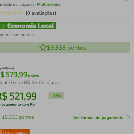
Multimóveis
rnecido e entregue por
☆
☆
☆
☆
☆
(0 avaliações)
ompre com pontos:
19.333
pontos
$
779
,
99
R$
579
,
99
à vista
m até
6
x de
R$
96
,
66
s/juros
R$
521
,
99
-
33%
 pagamento com Pix
19.333
pontos
Ver formas de pagamento
5
% de cashback