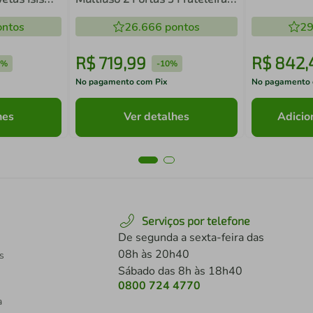
Mb1117 Bran
2
Smart Multimóveis MP4802
ntos
26.666
pontos
29
R$
719
,
99
R$
842
,
0%
-
10%
No pagamento com Pix
No pagamento 
hes
Ver detalhes
Adicio
Serviços por telefone
De segunda a sexta-feira das
08h às 20h40
s
Sábado das 8h às 18h40
0800 724 4770
a