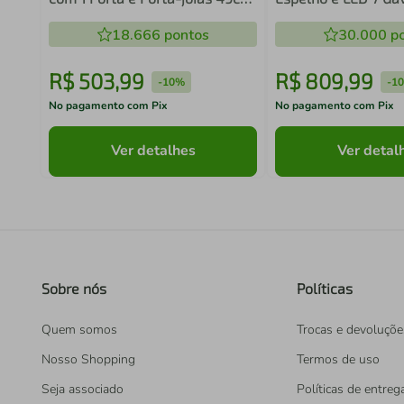
Multimóveis CR35551
Multimóveis MP610
18.666
pontos
30.000
po
R$
503
,
99
R$
809
,
99
-
10%
-
1
No pagamento com Pix
No pagamento com Pix
Ver detalhes
Ver detal
Sobre nós
Políticas
Quem somos
Trocas e devoluçõe
Nosso Shopping
Termos de uso
Seja associado
Políticas de entreg