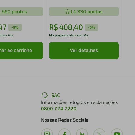
ca
.560
pontos
14.330
pontos
47
R$
408
,
40
R$
-
5%
-
5%
com Pix
No pagamento com Pix
No pa
nar ao carrinho
Ver detalhes
SAC
Informações, elogios e reclamações
0800 724 7220
Nossas Redes Sociais