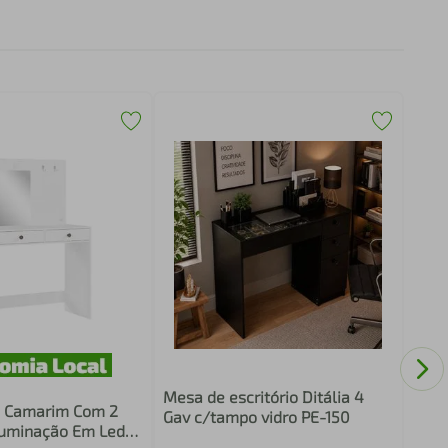
Mesa
Gave
Mesa de escritório Ditália 4
a Camarim Com 2
Gav c/tampo vidro PE-150
luminação Em Led