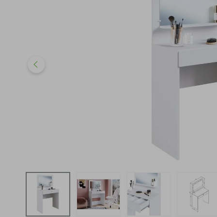
iphone
5
º