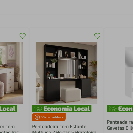
5
% de cashback
Penteadeir
im com
Penteadeira com Estante
Gavetas E I
etas Isis
Multiuso 2 Portas 5 Prateleiras