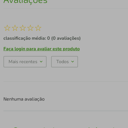
☆
☆
☆
☆
☆
classificação média: 0
(0 avaliações)
Faça login para avaliar este produto
Mais recentes
Todos
Nenhuma avaliação