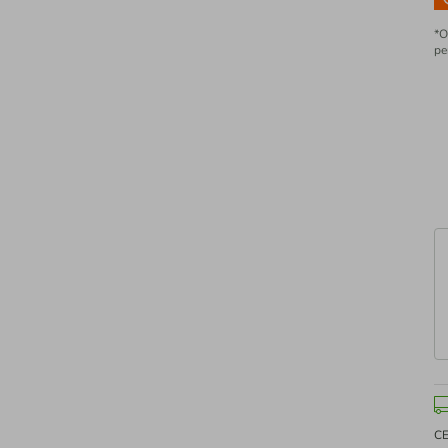
*O
pe
C