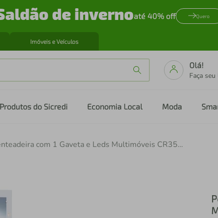
Saldão de inverno
até 40% off
Quero
Imóveis e Veículos
Olá!
Faça seu
Produtos do Sicredi
Economia Local
Moda
Sma
Penteadeira com 1 Gaveta e Leds Multimóveis CR35102 Branca
P
M