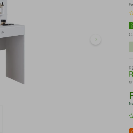
Fo
C
R
e
No