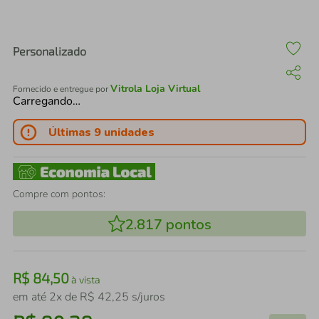
air fryer
4
º
iphone
5
º
Personalizado
Vitrola Loja Virtual
Fornecido e entregue por
Carregando…
Últimas 9 unidades
Compre com pontos:
2.817
pontos
R$
84
,
50
à vista
em até
2
x de
R$
42
,
25
s/juros