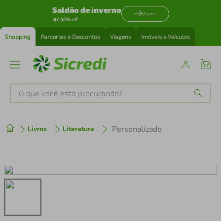
Saldão de inverno
Quero
até 40% off
Shopping
Parcerias e Descontos
Viagens
Imóveis e Veículos
O que você está procurando?
Produtos mais buscados
Personalizado
Livros
Literatura
tenis
1
º
cafeteira
2
º
perfume
3
º