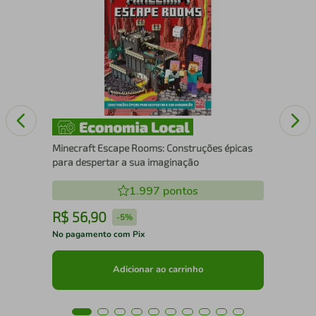
Sta
Minecraft Escape Rooms: Construções épicas
para despertar a sua imaginação
1.997
pontos
R$
56
,
90
R
-
5%
No pagamento com Pix
No 
Adicionar ao carrinho