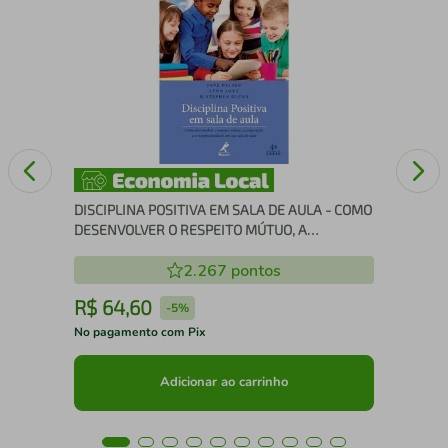
Ins
DISCIPLINA POSITIVA EM SALA DE AULA - COMO
DESENVOLVER O RESPEITO MÚTUO, A
COOPERAÇÃO E A RESPONSABILIDADE EM SUA
2.267
pontos
SALA DE AULA
R$
64
,
60
R
-
5%
No pagamento com Pix
No 
Adicionar ao carrinho