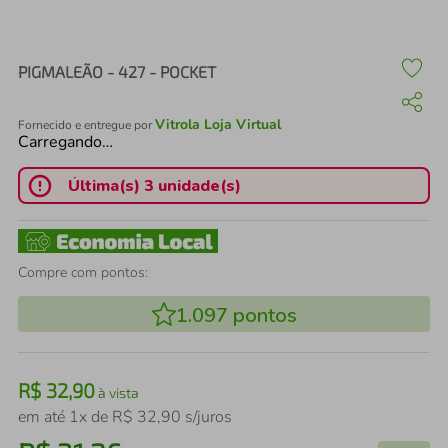
air fryer
4
º
iphone
5
º
PIGMALEÃO - 427 - POCKET
Vitrola Loja Virtual
Fornecido e entregue por
Carregando…
Última(s) 3 unidade(s)
Compre com pontos:
1.097
pontos
R$
32
,
90
à vista
em até
1
x de
R$
32
,
90
s/juros