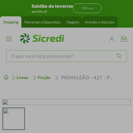
Saldão de inverno
Quero
até 40% off
Shopping
Parcerias e Descontos
Viagens
Imóveis e Veículos
O que você está procurando?
Produtos mais buscados
PIGMALEÃO - 427 - POCKET
Livros
Ficção
tenis
1
º
cafeteira
2
º
perfume
3
º