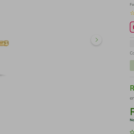
Fo
C
e
No