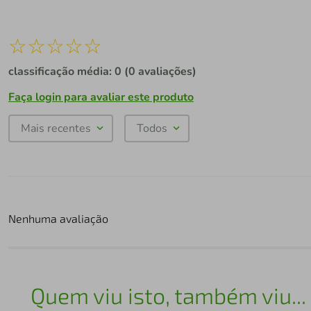
☆
☆
☆
☆
☆
classificação média: 0
(0 avaliações)
Faça login para avaliar este produto
Mais recentes
Todos
Nenhuma avaliação
Quem viu isto, também viu...