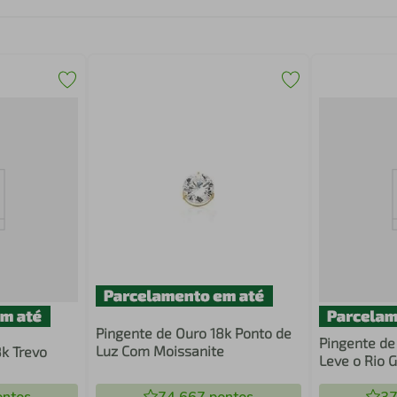
Pingente de Ouro 18k Ponto de
Pingente de
Luz Com Moissanite
8k Trevo
Leve o Rio 
Peito