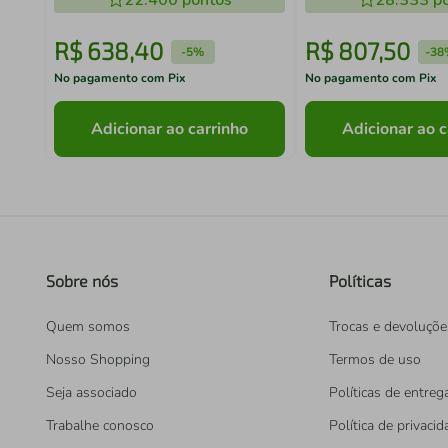
22.400
pontos
28.333
po
R$
638
,
40
R$
807
,
50
-
5%
-
38
No pagamento com Pix
No pagamento com Pix
Adicionar ao carrinho
Adicionar ao c
Sobre nós
Políticas
Quem somos
Trocas e devoluçõe
Nosso Shopping
Termos de uso
Seja associado
Políticas de entreg
Trabalhe conosco
Política de privaci