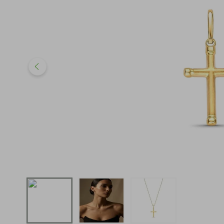
iphone
5
º