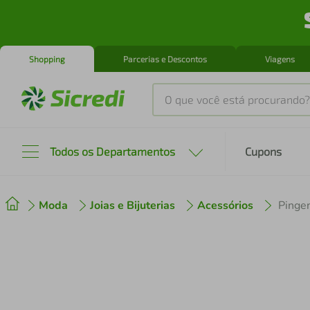
Shopping
Parcerias e Descontos
Viagens
O que você está procurando?
Produtos mais buscados
Todos os Departamentos
Cupons
tenis
1
º
Moda
Joias e Bijuterias
Acessórios
Pinge
cafeteira
2
º
perfume
3
º
air fryer
4
º