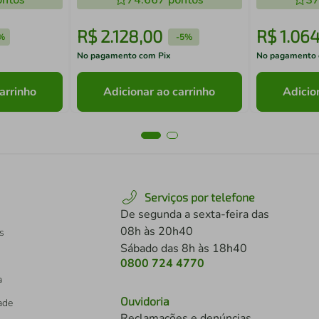
ntos
74.667
pontos
37
R$
2
.
128
,
00
R$
1
.
06
%
-
5%
No pagamento com Pix
No pagamento 
arrinho
Adicionar ao carrinho
Adicio
Serviços por telefone
De segunda a sexta-feira das
08h às 20h40
s
Sábado das 8h às 18h40
0800 724 4770
a
Ouvidoria
dade
Reclamações e denúncias