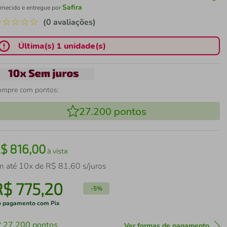
Safira
rnecido e entregue por
☆
☆
☆
☆
☆
(0 avaliações)
Última(s) 1 unidade(s)
ompre com pontos:
27.200
pontos
R$
816
,
00
à vista
m até
10
x de
R$
81
,
60
s/juros
R$
775
,
20
-
5%
 pagamento com Pix
27.200
pontos
Ver formas de pagamento