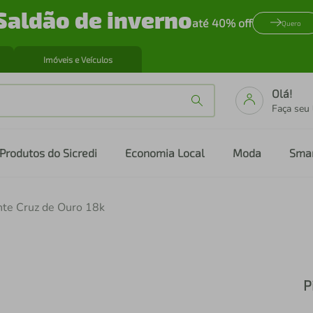
Saldão de inverno
até 40% off
Quero
Imóveis e Veículos
Olá!
Faça seu
Produtos do Sicredi
Economia Local
Moda
Sma
nte Cruz de Ouro 18k
P