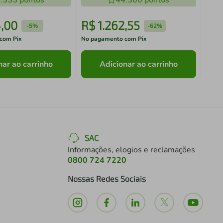
.333
pontos
44.300
pontos
4
,
00
R$
1
.
262
,
55
R$
-
5%
-
62%
com Pix
No pagamento com Pix
No pa
nar ao carrinho
Adicionar ao carrinho
SAC
Informações, elogios e reclamações
0800 724 7220
Nossas Redes Sociais