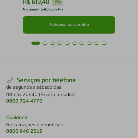
R$
619
,
40
R
-
5%
No pagamento com Pix
No 
Adicionar ao carrinho
Serviços por telefone
de segunda a sábado das
08h às 20h40 (Exceto feriados)
0800 724 4770
Ouvidoria
Reclamações e denúncias
0800 646 2519