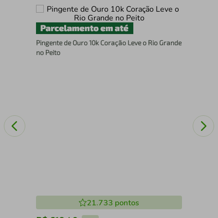
Pin
Pingente de Ouro 10k Coração Leve o Rio Grande
det
no Peito
21.733
pontos