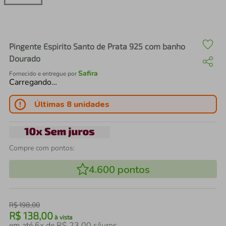
air fryer
4
º
iphone
5
º
Pingente Espirito Santo de Prata 925 com banho
Dourado
Safira
Fornecido e entregue por
Carregando…
Últimas 8 unidades
Compre com pontos:
4.600
pontos
R$
198
,
00
R$
138
,
00
à vista
em até
6
x de
R$
23
,
00
s/juros