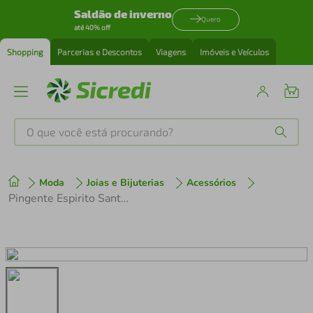
Saldão de inverno
Quero
até 40% off
Shopping
Parcerias e Descontos
Viagens
Imóveis e Veículos
O que você está procurando?
Produtos mais buscados
Moda
Joias e Bijuterias
Acessórios
tenis
1
º
Pingente Espirito Santo de Prata 925 com banho Dourado
cafeteira
2
º
perfume
3
º