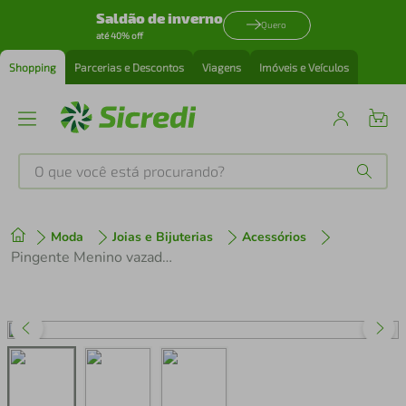
Saldão de inverno
Quero
até 40% off
Shopping
Parcerias e Descontos
Viagens
Imóveis e Veículos
O que você está procurando?
Produtos mais buscados
Moda
Joias e Bijuterias
Acessórios
tenis
1
º
Pingente Menino vazado em Ouro 18k com detalhe em ródio branco
cafeteira
2
º
perfume
3
º