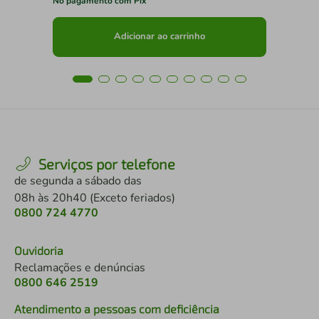
No pagamento com Pix
No 
Adicionar ao carrinho
Serviços por telefone
de segunda a sábado das
08h às 20h40 (Exceto feriados)
0800 724 4770
Ouvidoria
Reclamações e denúncias
0800 646 2519
Atendimento a pessoas com deficiência