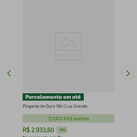
ção
Pin
Pingente de Ouro 18k Cruz Grande
102.933
pontos
R$
2
.
933
,
60
R
-
5%