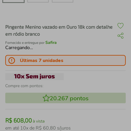
air fryer
4
º
iphone
5
º
Pingente Menino vazado em Ouro 18k com detalhe
em ródio branco
Safira
Fornecido e entregue por
Carregando…
Últimas 7 unidades
Compre com pontos:
20.267
pontos
R$
608
,
00
à vista
em até
10
x de
R$
60
,
80
s/juros