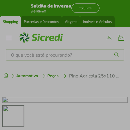
Saldão de inverno
Quero
até 40% off
Shopping
Parcerias e Descontos
Viagens
Imóveis e Veículos
O que você está procurando?
Produtos mais buscados
Pino Agricola 25x110 1p
Automotivo
Peças
tenis
1
º
cafeteira
2
º
perfume
3
º