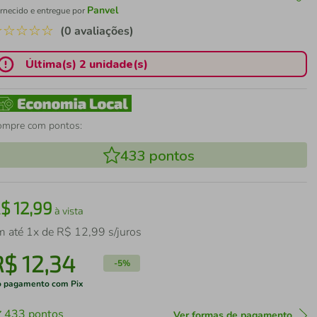
Panvel
rnecido e entregue por
☆
☆
☆
☆
☆
(0 avaliações)
Última(s) 2 unidade(s)
ompre com pontos:
433
pontos
R$
12
,
99
à vista
m até
1
x de
R$
12
,
99
s/juros
R$
12
,
34
-
5%
 pagamento com Pix
433
pontos
Ver formas de pagamento