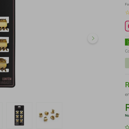
Fo
C
e
No