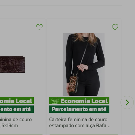
Broc
Inte
minina de couro
Carteira feminina de couro
9,5x19cm
estampado com alça Rafa
19x10,5cm