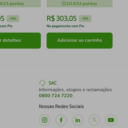
.633
pontos
10.633
pontos
05
R$
303
,
05
R$
-
5%
-
5%
com Pix
No pagamento com Pix
No pa
r detalhes
Adicionar ao carrinho
SAC
Informações, elogios e reclamações
0800 724 7220
Nossas Redes Sociais