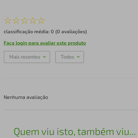
☆
☆
☆
☆
☆
classificação média: 0
(0 avaliações)
Faça login para avaliar este produto
Mais recentes
Todos
Nenhuma avaliação
Quem viu isto, também viu...