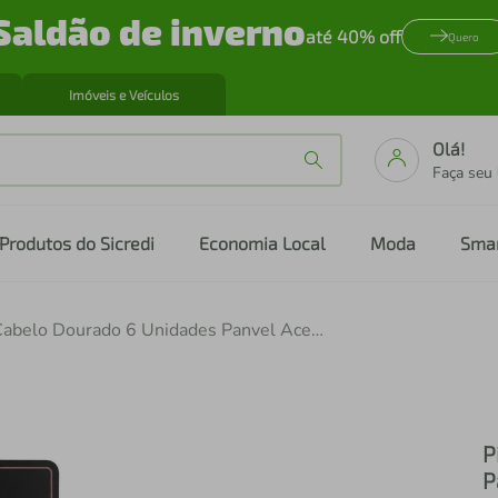
Saldão de inverno
até 40% off
Quero
Imóveis e Veículos
Olá!
Faça seu
Produtos do Sicredi
Economia Local
Moda
Sma
Piranha Para Cabelo Dourado 6 Unidades Panvel Acessórios Coleção Dreams
P
P