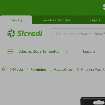
Shopping
Parcerias e Descontos
Viagens
O que você está procurando?
Produtos mais buscados
Todos os Departamentos
Cupons
tenis
1
º
Moda
Feminino
Acessórios
cafeteira
2
º
perfume
3
º
air fryer
4
º