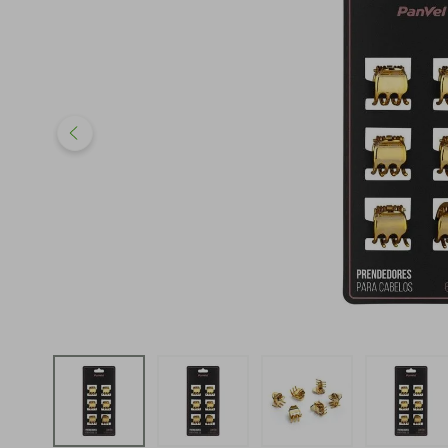
iphone
5
º