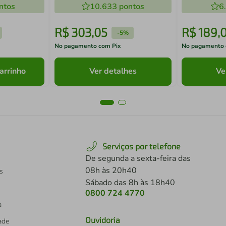
ntos
10.633
pontos
6
R$
303
,
05
R$
189
,
-
5%
No pagamento com Pix
No pagamento 
arrinho
Ver detalhes
Ve
Serviços por telefone
De segunda a sexta-feira das
08h às 20h40
s
Sábado das 8h às 18h40
0800 724 4770
a
Ouvidoria
dade