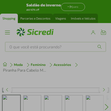
Saldão de inverno
Quero
até 40% off
Shopping
Parcerias e Descontos
Viagens
Imóveis e Veículos
O que você está procurando?
Produtos mais buscados
Moda
Feminino
Acessórios
tenis
1
º
Piranha Para Cabelo Metal Dourado Tamanho P Panvel Acessórios
cafeteira
2
º
perfume
3
º