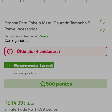
air fryer
4
º
iphone
5
º
Piranha Para Cabelo Metal Dourado Tamanho P
Panvel Acessórios
Panvel
Fornecido e entregue por
Carregando…
Última(s) 4 unidade(s)
Compre com pontos:
500
pontos
R$
14
,
99
à vista
em até
1
x de
R$
14
,
99
s/juros