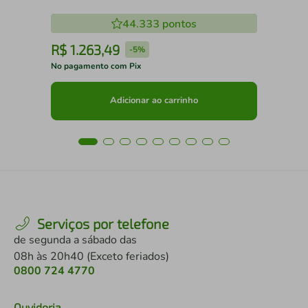
44.333
pontos
R$
1
.
263
,
49
R
-
5%
No pagamento com Pix
No 
Adicionar ao carrinho
Serviços por telefone
de segunda a sábado das
08h às 20h40 (Exceto feriados)
0800 724 4770
Ouvidoria