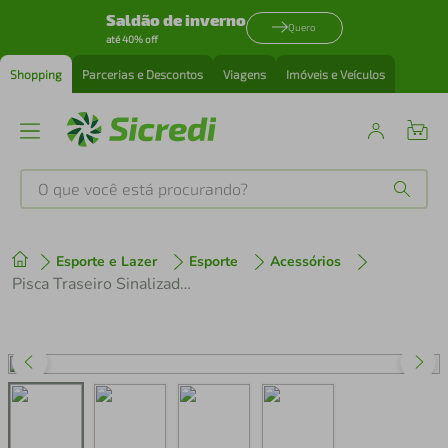
Saldão de inverno
Quero
até 40% off
Shopping
Parcerias e Descontos
Viagens
Imóveis e Veículos
O que você está procurando?
Produtos mais buscados
Esporte e Lazer
Esporte
Acessórios
tenis
1
º
Pisca Traseiro Sinalizador 36 Chips Usb Square JY-6217 Bike
cafeteira
2
º
perfume
3
º