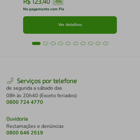
R$
123
,
40
R
-
5%
No pagamento com Pix
No 
Ver detalhes
Serviços por telefone
de segunda a sábado das
08h às 20h40 (Exceto feriados)
0800 724 4770
Ouvidoria
Reclamações e denúncias
0800 646 2519