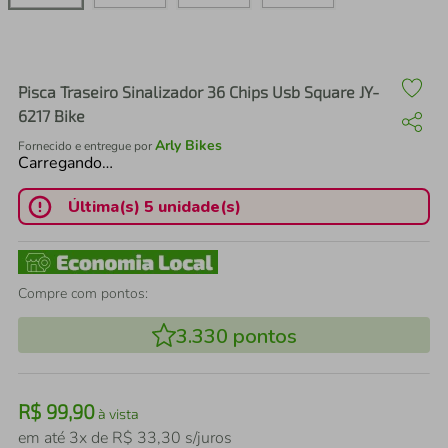
air fryer
4
º
iphone
5
º
Pisca Traseiro Sinalizador 36 Chips Usb Square JY-
6217 Bike
Arly Bikes
Fornecido e entregue por
Carregando…
Última(s) 5 unidade(s)
Compre com pontos:
3.330
pontos
R$
99
,
90
à vista
em até
3
x de
R$
33
,
30
s/juros