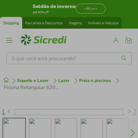
Saldão de inverno
Quero
até 40% off
Shopping
Parcerias e Descontos
Viagens
Imóveis e Veículos
O que você está procurando?
Produtos mais buscados
Esporte e Lazer
Lazer
Praia e piscinas
tenis
1
º
Piscina Retangular 6200 Litros Estruturada Premium Capa e Forro Mor
cafeteira
2
º
perfume
3
º