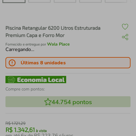
air fryer
4
º
iphone
5
º
Piscina Retangular 6200 Litros Estruturada
Premium Capa e Forro Mor
Wala Place
Fornecido e entregue por
Carregando…
Últimas 8 unidades
Compre com pontos:
44.754
pontos
R$
1
.
721
,
29
R$
1
.
342
,
61
à vista
em até
6
x de
R$
223
,
76
s/juros