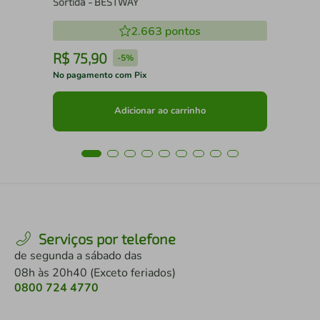
Sortida - BESTWAY
2.663
pontos
R$
75
,
90
R
-
5%
No pagamento com Pix
No 
Adicionar ao carrinho
Serviços por telefone
de segunda a sábado das
08h às 20h40 (Exceto feriados)
0800 724 4770