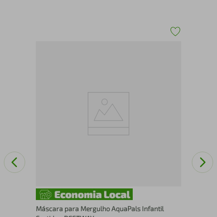
or
Ref
22
Máscara para Mergulho AquaPals Infantil