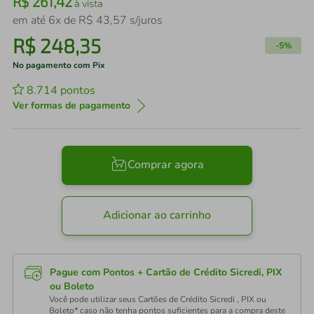
R$
261
,
42
à vista
em até
6
x de
R$
43
,
57
s/juros
R$
248
,
35
-
5%
No pagamento com Pix
8.714
pontos
Ver formas de pagamento
Comprar agora
Adicionar ao carrinho
Pague com Pontos + Cartão de Crédito Sicredi, PIX
ou Boleto
Você pode utilizar seus Cartões de Crédito Sicredi , PIX ou
Boleto* caso não tenha pontos suficientes para a compra deste