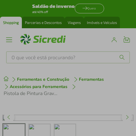
Saldão de inverno
Quero
até 40% off
Shopping
Parcerias e Descontos
Viagens
Imóveis e Veículos
O que você está procurando?
Produtos mais buscados
Ferramentas e Construção
Ferramentas
tenis
1
º
Acessórios para Ferramentas
Pistola de Pintura Gravidade HVLP Bico 1,7mm 600ML PRO-550/1.7 PDR
cafeteira
2
º
perfume
3
º