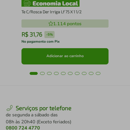
Te C/Rosca Der Irriga Lf 75 X 1 1/2
1.114
pontos
R$
31
,
76
R
-
5%
No pagamento com Pix
No 
Adicionar ao carrinho
Serviços por telefone
de segunda a sábado das
08h às 20h40 (Exceto feriados)
0800 724 4770