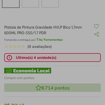
air fryer
4
º
iphone
5
º
Pistola de Pintura Gravidade HVLP Bico 1,7mm
600ML PRO-550/1.7 PDR
Tita Ferramentas
Fornecido e entregue por
☆
☆
☆
☆
☆
(0 avaliações)
Última(s) 4 unidade(s)
Compre com pontos:
8.714
pontos