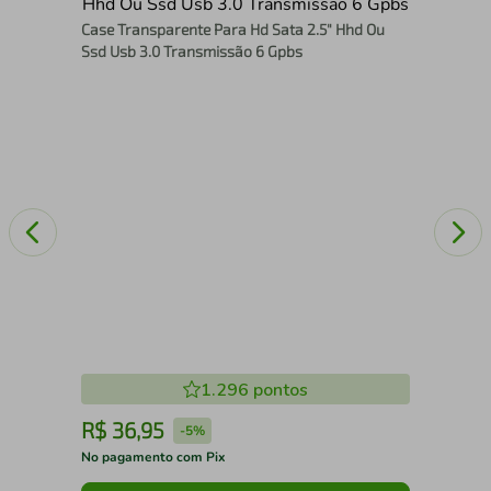
Ada
Case Transparente Para Hd Sata 2.5" Hhd Ou
Mon
Ssd Usb 3.0 Transmissão 6 Gpbs
1.296
pontos
R$
36
,
95
R
-
5%
No pagamento com Pix
No 