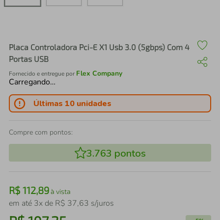
air fryer
4
º
iphone
5
º
Placa Controladora Pci-E X1 Usb 3.0 (5gbps) Com 4
Portas USB
Flex Company
Fornecido e entregue por
Carregando…
Últimas 10 unidades
Compre com pontos:
3.763
pontos
R$
112
,
89
à vista
em até
3
x de
R$
37
,
63
s/juros