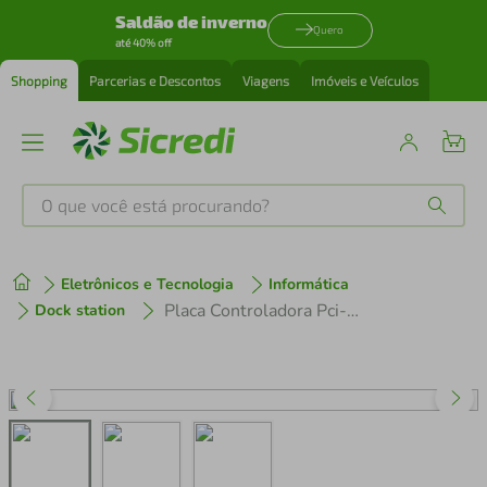
Saldão de inverno
Quero
até 40% off
Shopping
Parcerias e Descontos
Viagens
Imóveis e Veículos
O que você está procurando?
Produtos mais buscados
Eletrônicos e Tecnologia
Informática
tenis
1
º
Placa Controladora Pci-E X1 Usb 3.0 (5gbps) Com 4 Portas USB
Dock station
cafeteira
2
º
perfume
3
º