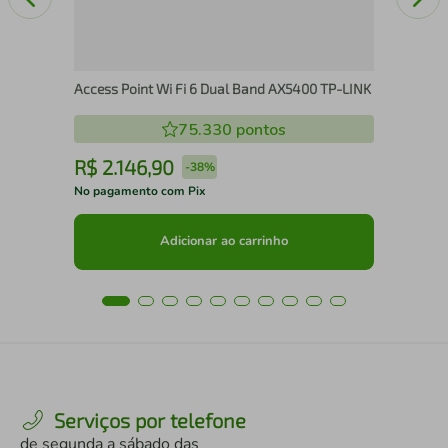
Access Point Wi Fi 6 Dual Band AX5400 TP-LINK
75.330
pontos
R$
2
.
146
,
90
R
-
38%
No pagamento com Pix
No 
Adicionar ao carrinho
Serviços por telefone
de segunda a sábado das