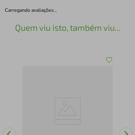
Carregando avaliações…
Quem viu isto, também viu...
Acc
Lin
22N