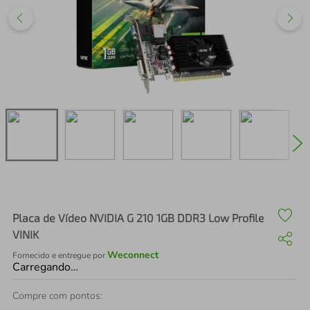
air fryer
4
º
iphone
5
º
Placa de Vídeo NVIDIA G 210 1GB DDR3 Low Profile
VINIK
Weconnect
Fornecido e entregue por
Carregando…
Compre com pontos: