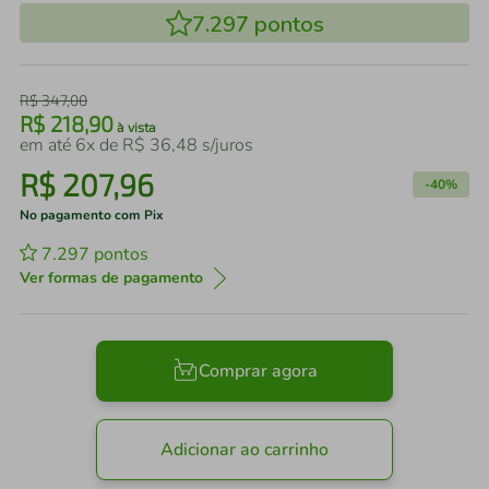
7.297
pontos
R$
347
,
00
R$
218
,
90
à vista
em até
6
x de
R$
36
,
48
s/juros
R$
207
,
96
-
40%
No pagamento com Pix
7.297
pontos
Ver formas de pagamento
Comprar agora
Adicionar ao carrinho