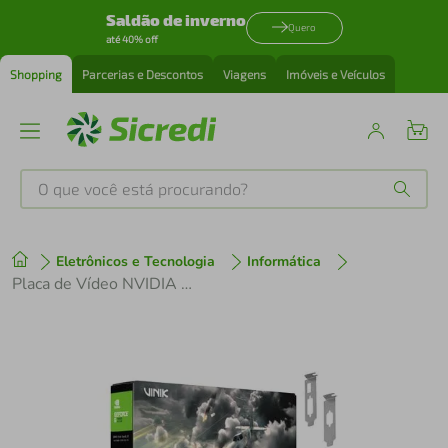
Saldão de inverno
Quero
até 40% off
Shopping
Parcerias e Descontos
Viagens
Imóveis e Veículos
O que você está procurando?
Produtos mais buscados
Eletrônicos e Tecnologia
Informática
tenis
1
º
Placa de Vídeo NVIDIA G 210 1GB DDR3 Low Profile VINIK
cafeteira
2
º
perfume
3
º