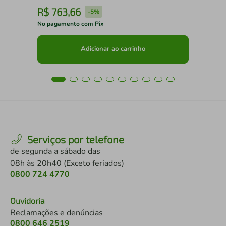
R$
763
,
66
R
-
5%
No pagamento com Pix
No 
Adicionar ao carrinho
Serviços por telefone
de segunda a sábado das
08h às 20h40 (Exceto feriados)
0800 724 4770
Ouvidoria
Reclamações e denúncias
0800 646 2519