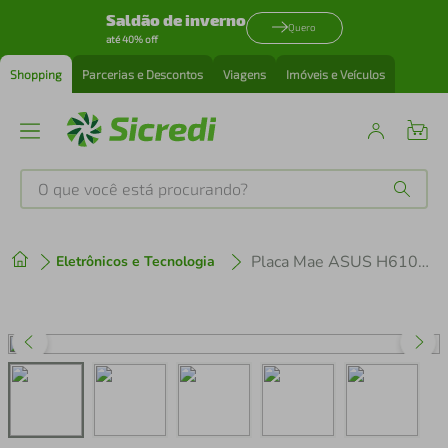
Saldão de inverno
Quero
até 40% off
Shopping
Parcerias e Descontos
Viagens
Imóveis e Veículos
O que você está procurando?
Produtos mais buscados
Placa Mae ASUS H610M-F D4 DDR4 LGA 1700 ATX
Eletrônicos e Tecnologia
tenis
1
º
cafeteira
2
º
perfume
3
º