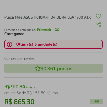
air fryer
4
º
iphone
5
º
Placa Mae ASUS H610M-F D4 DDR4 LGA 1700 ATX
Primetek - GO
Fornecido e entregue por
Carregando…
Última(s) 5 unidade(s)
Compre com pontos:
30.361
pontos
R$
910
,
84
à vista
em até
6
x de
R$
151
,
80
s/juros
R$
865
,
30
-
5%