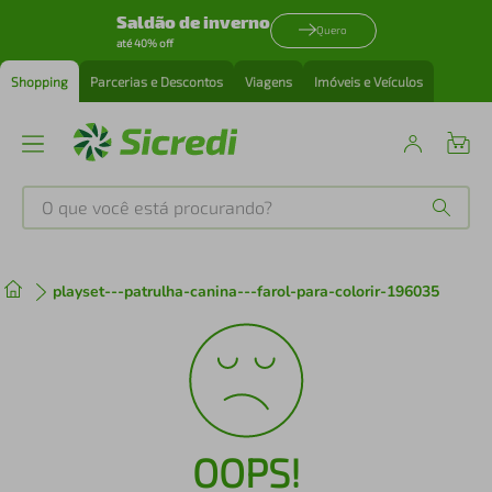
Saldão de inverno
Quero
até 40% off
Shopping
Parcerias e Descontos
Viagens
Imóveis e Veículos
O que você está procurando?
Produtos mais buscados
playset---patrulha-canina---farol-para-colorir-196035
tenis
1
º
cafeteira
2
º
perfume
3
º
OOPS!