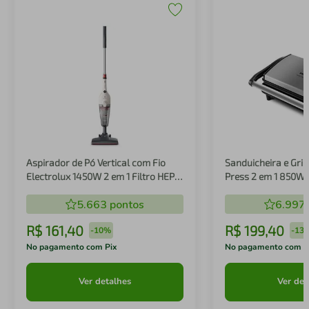
Aspirador de Pó Vertical com Fio
Sanduicheira e Gril
Electrolux 1450W 2 em 1 Filtro HEPA
Press 2 em 1 850W
Branco (STK14B)
5.663
pontos
6.997
R$
161
,
40
R$
199
,
40
-
10%
-
13
No pagamento com Pix
No pagamento com P
Ver detalhes
Ver det