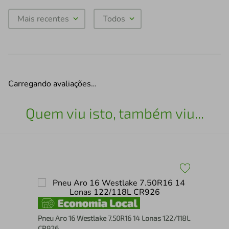
Mais recentes
Todos
Carregando avaliações…
Quem viu isto, também viu...
17
Pne
Pneu Aro 16 Westlake 7.50R16 14 Lonas 122/118L
CR926