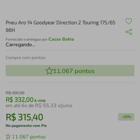
air fryer
4
º
iphone
5
º
Pneu Aro 14 Goodyear Direction 2 Touring 175/65
86H
Casas Bahia
Fornecido e entregue por
Carregando…
Compre com pontos:
11.067
pontos
R$
391
,
30
R$
332
,
00
à vista
em até
6
x de
R$
55
,
33
s/juros
R$
315
,
40
-
19%
No pagamento com Pix
11.067
pontos