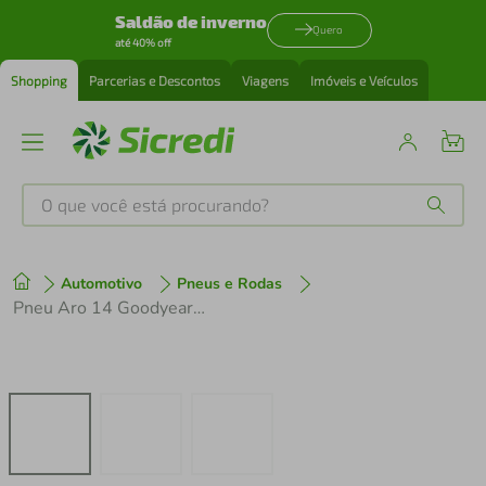
Saldão de inverno
Quero
até 40% off
Shopping
Parcerias e Descontos
Viagens
Imóveis e Veículos
O que você está procurando?
Produtos mais buscados
Automotivo
Pneus e Rodas
tenis
1
º
Pneu Aro 14 Goodyear Direction 2 Touring 175/65 86H
cafeteira
2
º
perfume
3
º