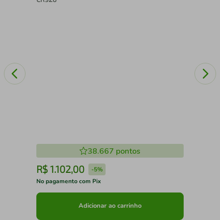
38.667
pontos
R$
1
.
102
,
00
R
-
5%
No pagamento com Pix
No 
Adicionar ao carrinho