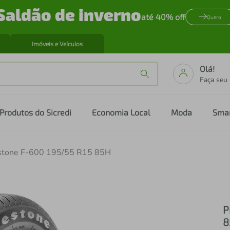
Saldão de inverno
até 40% off
Quero
Imóveis e Veículos
Olá!
Faça seu
Produtos do Sicredi
Economia Local
Moda
Sma
estone F-600 195/55 R15 85H
P
8