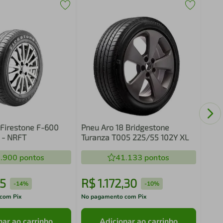
Pneu
Dest
 Firestone F-600
Pneu Aro 18 Bridgestone
 - NRFT
Turanza T005 225/55 102Y XL
.900
pontos
41.133
pontos
15
R$
1
.
172
,
30
R$
-
14%
-
10%
com Pix
No pagamento com Pix
No pa
nar ao carrinho
Adicionar ao carrinho