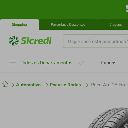
Shopping
Parcerias e Descontos
Viagens
O que você está procurando?
Produtos mais buscados
Todos os Departamentos
Cupons
tenis
1
º
Automotivo
Pneus e Rodas
Pneu Aro 15 Fir
cafeteira
2
º
perfume
3
º
air fryer
4
º