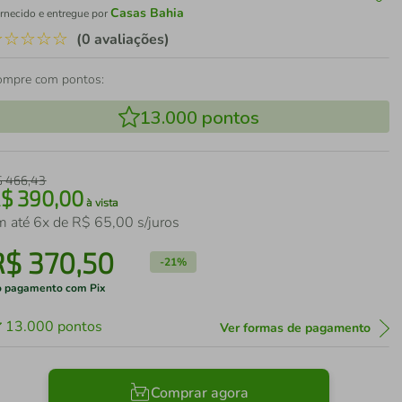
Casas Bahia
rnecido e entregue por
☆
☆
☆
☆
☆
(0 avaliações)
ompre com pontos:
13.000
pontos
$
466
,
43
R$
390
,
00
à vista
m até
6
x de
R$
65
,
00
s/juros
R$
370
,
50
-
21%
 pagamento com Pix
13.000
pontos
Ver formas de pagamento
Comprar agora