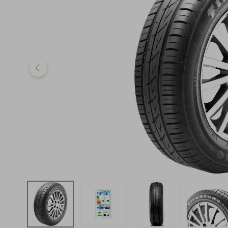
iphone
5
º