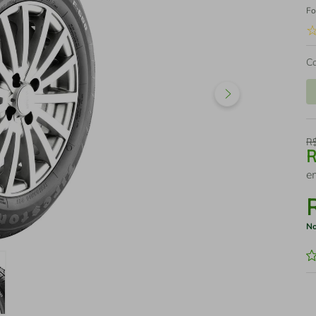
Fo
C
R
e
No