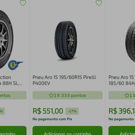
ction
Pneu Aro 15 195/60R15 Pirelli
Pneu Aro 15
4 88H SL
P400EV
185/60 84H
340
ntos
19.333
pontos
13
R$
551
,
00
R$
396
,
7%
-
17%
No pagamento com Pix
No pagamento 
arrinho
Adicionar ao carrinho
Adicio