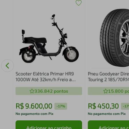
 T005
Scooter Elétrica Primar HR9
Pneu Goodyear Dire
1000W Até 32km/h Freio a
Touring 2 185/70R1
Disco Preta
Aro 14 Treadwear 
336.842
pontos
15.800
po
R$
9
.
600
,
00
R$
450
,
30
-
17%
-
1
No pagamento com Pix
No pagamento com Pix
Adicionar ao carrinho
Adicionar ao c