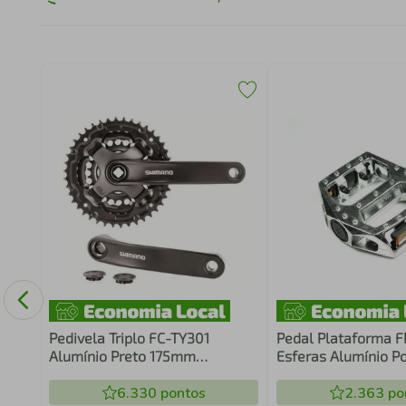
D22
Pedivela Triplo FC-TY301
Pedal Plataforma 
Alumínio Preto 175mm
Esferas Alumínio Po
24/34/42 dentes
6.330
pontos
2.363
po