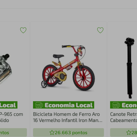
FP-965 com
Bicicleta Homem de Ferro Aro
Canote Retrá
lido
16 Vermelho Infantil Iron Man
Cabeamento
Aro de Nylon
Acionament
ntos
26.663
pontos
28