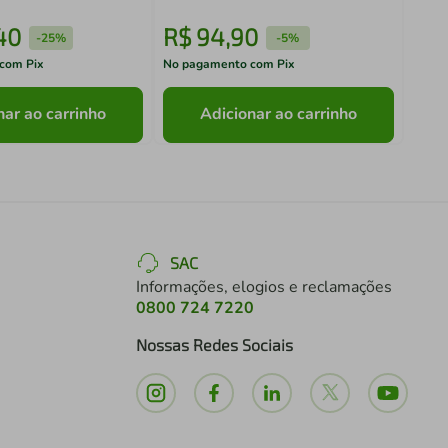
40
R$
94
,
90
R$
-
25%
-
5%
com Pix
No pagamento com Pix
No pa
nar ao carrinho
Adicionar ao carrinho
SAC
Informações, elogios e reclamações
0800 724 7220
Nossas Redes Sociais