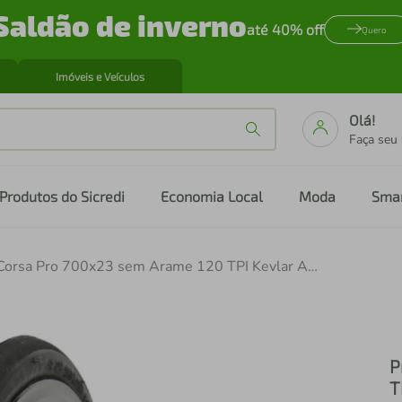
Saldão de inverno
até 40% off
Quero
Imóveis e Veículos
Olá!
Faça seu
Produtos do Sicredi
Economia Local
Moda
Sma
Pneu Corsa Pro 700x23 sem Arame 120 TPI Kevlar APS Dual Compound Preto
P
T