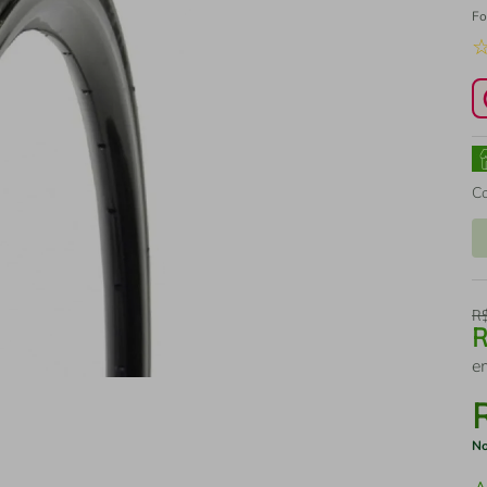
Fo
C
R
e
No