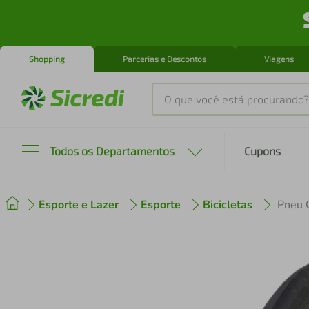
Shopping
Parcerias e Descontos
Viagens
O que você está procurando?
Produtos mais buscados
Todos os Departamentos
Cupons
tenis
1
º
Esporte e Lazer
Esporte
Bicicletas
cafeteira
2
º
perfume
3
º
air fryer
4
º