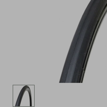
iphone
5
º