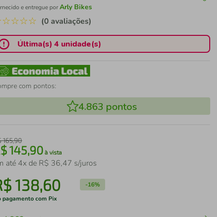
Arly Bikes
rnecido e entregue por
☆
☆
☆
☆
☆
(0 avaliações)
Última(s) 4 unidade(s)
ompre com pontos:
4.863
pontos
$
165
,
90
R$
145
,
90
à vista
m até
4
x de
R$
36
,
47
s/juros
R$
138
,
60
-
16%
 pagamento com Pix