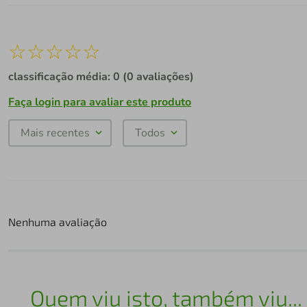
☆
☆
☆
☆
☆
classificação média: 0
(0 avaliações)
Faça login para avaliar este produto
Mais recentes
Todos
Nenhuma avaliação
Quem viu isto, também viu...