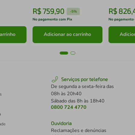
R$
759
,
90
R$
826
,
-
5%
No pagamento com Pix
No pagamento 
arrinho
Adicionar ao carrinho
Adicio
Serviços por telefone
De segunda a sexta-feira das
08h às 20h40
s
Sábado das 8h às 18h40
0800 724 4770
a
Ouvidoria
dade
Reclamações e denúncias