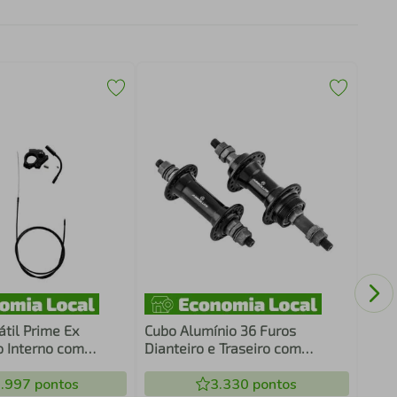
Guid
MTB 
til Prime Ex
Cubo Alumínio 36 Furos
 Interno com
Dianteiro e Traseiro com
o Remoto
Espaçador e Rolamento Preto
.997
pontos
Par
3.330
pontos