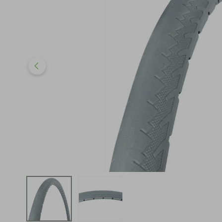
iphone
5
º