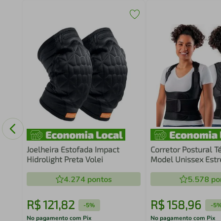
ne P
Joelheira Estofada Impact
Corretor Postural T
Hidrolight Preta Volei
Model Unissex Estr
Hidrolight
4.274
pontos
5.578
po
R$
121
,
82
R$
158
,
96
-
5%
-
5
No pagamento com Pix
No pagamento com Pix