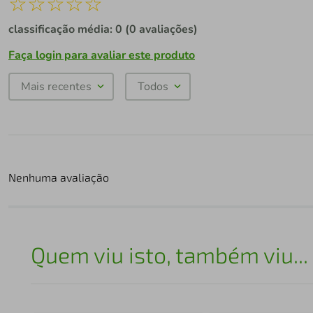
☆
☆
☆
☆
☆
classificação média: 0
(0 avaliações)
Faça login para avaliar este produto
Mais recentes
Todos
Nenhuma avaliação
Quem viu isto, também viu...