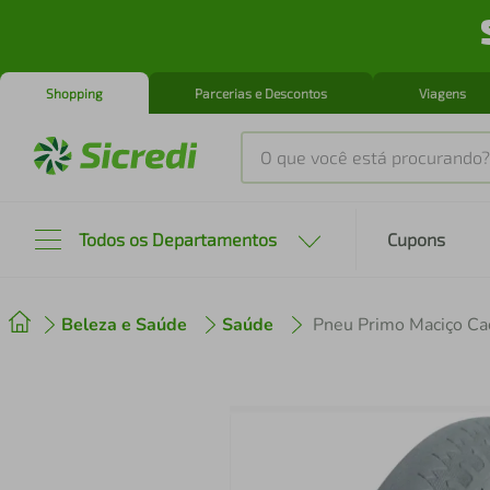
Shopping
Parcerias e Descontos
Viagens
O que você está procurando?
Produtos mais buscados
Todos os Departamentos
Cupons
tenis
1
º
Beleza e Saúde
Saúde
Pneu Primo Maciço Ca
cafeteira
2
º
perfume
3
º
air fryer
4
º