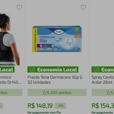
érmico
Fralda Tena Dermacare Slip G
Spray Cavil
eito Or1456
32 Unidades
Ardor 28ml
ntos
5.200
pontos
5
R$
148
,
19
R$
154
,
3
%
-
5%
No pagamento com Pix
No pagamento 