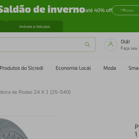
Saldão de inverno
até 40% off
Quero
Imóveis e Veículos
Olá!
Faça seu
Produtos do Sicredi
Economia Local
Moda
Sma
deira de Rodas 24 X 1 (25-540)
P
1