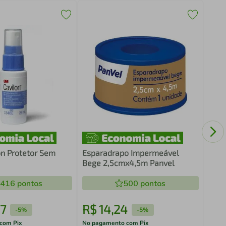
Figa
on Protetor Sem
Esparadrapo Impermeável
Bege 2,5cmx4,5m Panvel
.416
pontos
500
pontos
7
R$
14
,
24
R$
-
5%
-
5%
com Pix
No pagamento com Pix
No pa