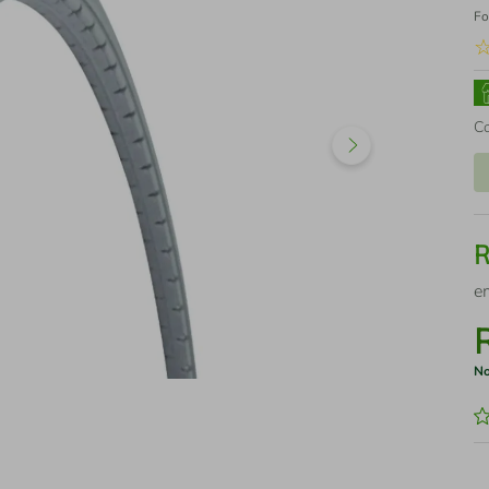
Fo
C
e
No