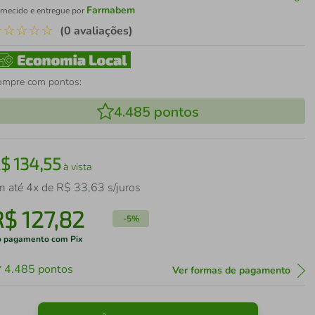
Farmabem
rnecido e entregue por
☆
☆
☆
☆
☆
(0 avaliações)
ompre com pontos:
4.485
pontos
R$
134
,
55
à vista
m até
4
x de
R$
33
,
63
s/juros
R$
127
,
82
-
5%
 pagamento com Pix
4.485
pontos
Ver formas de pagamento