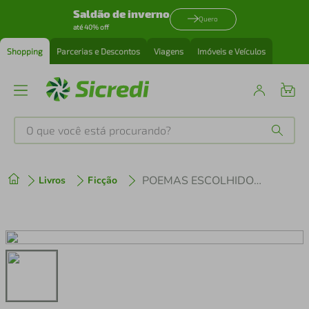
Saldão de inverno
Quero
até 40% off
Shopping
Parcerias e Descontos
Viagens
Imóveis e Veículos
O que você está procurando?
Produtos mais buscados
POEMAS ESCOLHIDOS DE GREGÓRIO DE MATOS
Livros
Ficção
tenis
1
º
cafeteira
2
º
perfume
3
º