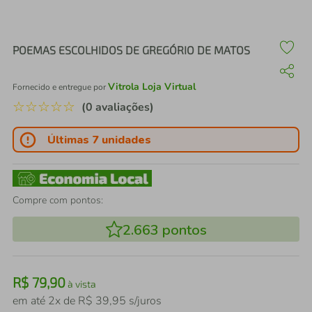
air fryer
4
º
iphone
5
º
POEMAS ESCOLHIDOS DE GREGÓRIO DE MATOS
Vitrola Loja Virtual
Fornecido e entregue por
☆
☆
☆
☆
☆
(0 avaliações)
Últimas 7 unidades
Compre com pontos:
2.663
pontos
R$
79
,
90
à vista
em até
2
x de
R$
39
,
95
s/juros