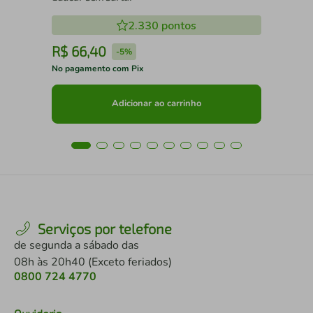
2.330
pontos
R$
66
,
40
R
-
5%
No pagamento com Pix
No 
Adicionar ao carrinho
Serviços por telefone
de segunda a sábado das
08h às 20h40 (Exceto feriados)
0800 724 4770