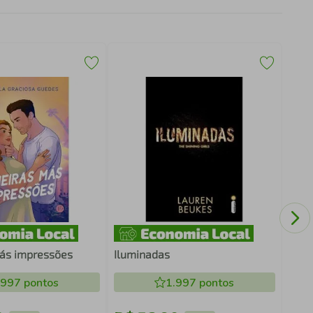
ÚTER
TUD
ás impressões
Iluminadas
.997
pontos
1.997
pontos