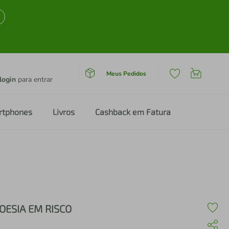
Meus Pedidos
login
para entrar
rtphones
Livros
Cashback em Fatura
OESIA EM RISCO