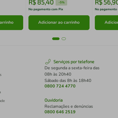
R$
85
,
40
R$
56
,
9
-
5%
No pagamento com Pix
No pagamento 
arrinho
Adicionar ao carrinho
Adicio
Serviços por telefone
De segunda a sexta-feira das
08h às 20h40
s
Sábado das 8h às 18h40
0800 724 4770
a
Ouvidoria
dade
Reclamações e denúncias
0800 646 2519