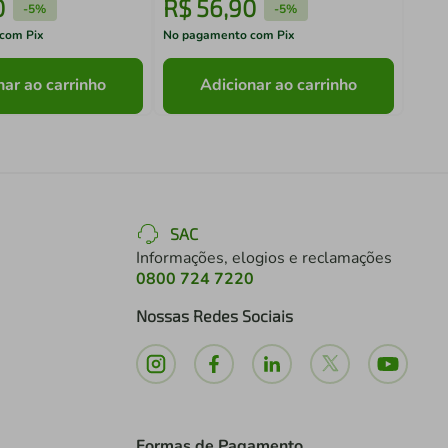
0
R$
56
,
90
R$
-
5%
-
5%
com Pix
No pagamento com Pix
No pa
nar ao carrinho
Adicionar ao carrinho
SAC
Informações, elogios e reclamações
0800 724 7220
Nossas Redes Sociais
Formas de Pagamento