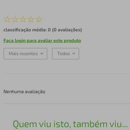
☆
☆
☆
☆
☆
classificação média: 0
(0 avaliações)
Faça login para avaliar este produto
Mais recentes
Todos
Nenhuma avaliação
Quem viu isto, também viu...