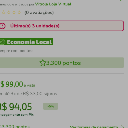
Vitrola Loja Virtual
rnecido e entregue por
☆
☆
☆
☆
☆
(0 avaliações)
Última(s) 3 unidade(s)
ompre com pontos:
3.300
pontos
R$
99
,
00
à vista
m até
3
x de
R$
33
,
00
s/juros
R$
94
,
05
-
5%
 pagamento com Pix
3.300
pontos
Ver formas de pagamento