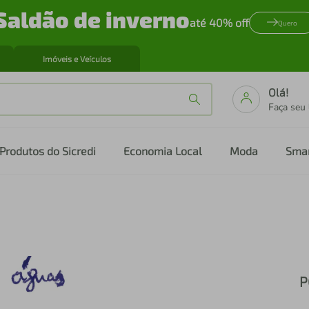
Saldão de inverno
até 40% off
Quero
Imóveis e Veículos
Olá!
Faça seu
Produtos do Sicredi
Economia Local
Moda
Sma
P