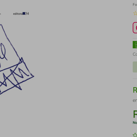
Fo
C
e
No