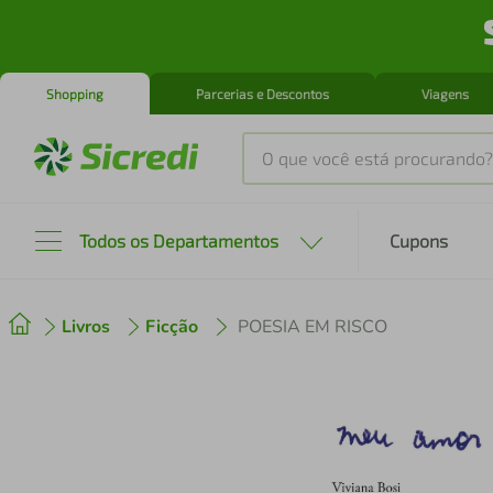
Shopping
Parcerias e Descontos
Viagens
O que você está procurando?
Produtos mais buscados
Todos os Departamentos
Cupons
tenis
1
º
Livros
Ficção
POESIA EM RISCO
cafeteira
2
º
perfume
3
º
air fryer
4
º