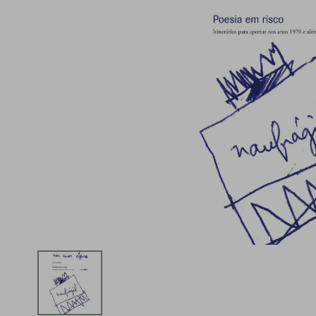
iphone
5
º