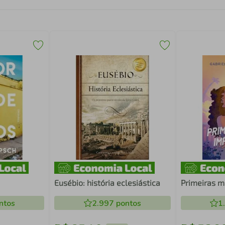
Eusébio: história eclesiástica
Primeiras m
ntos
2.997
pontos
1